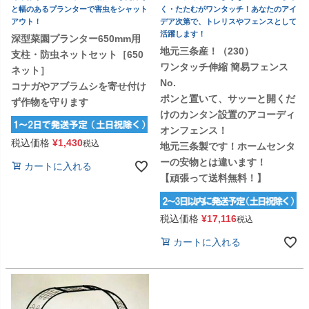
と幅のあるプランターで害虫をシャット
く・たたむがワンタッチ！あなたのアイ
アウト！
デア次第で、トレリスやフェンスとして
活躍します！
深型菜園プランター650mm用
地元三条産！（230）
支柱・防虫ネットセット［650
ワンタッチ伸縮 簡易フェンス
ネット］
No.
コナガやアブラムシを寄せ付け
ポンと置いて、サッーと開くだ
ず作物を守ります
けのカンタン設置のアコーディ
オンフェンス！
税込価格
¥
1,430
税込
地元三条製です！ホームセンタ
ーの安物とは違います！
カートに入れる
【頑張って送料無料！】
税込価格
¥
17,116
税込
カートに入れる