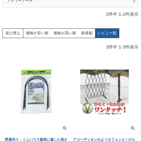
フラワーアーチ
2
件中
1
-
2
件表示
価格が安い順
価格が高い順
新着順
レビュー順
並び替え
3
件中
1
-
3
件表示
野菜作り・ミニハウス栽培に適した深さ
アコーディオンのようなフェンス！ひら