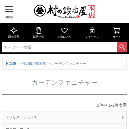
MENU
新着商品
商品一覧
お気に入り
マイページ
カート
HOME
村の鍛冶屋本店
ガーデンファニチャー
ガーデンファニチャー
2
件中
1
-
2
件表示
トレリス・フェンス