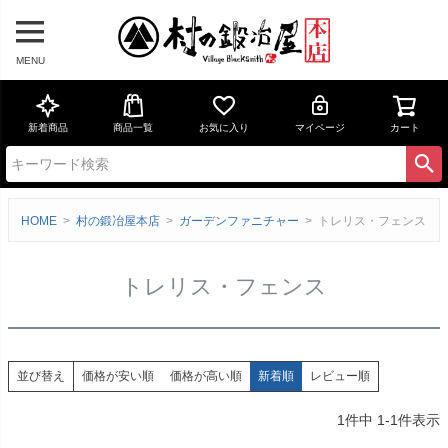
MENU
新着商品
商品一覧
お気に入り
マイページ
カート
HOME
村の鍛冶屋本店
ガーデンファニチャー
トレリス・フェンス
トレリス・フェンス
価格が安い順
価格が高い順
新着順
レビュー順
並び替え
1
件中
1
-
1
件表示