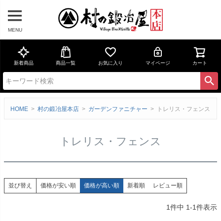
MENU
新着商品
商品一覧
お気に入り
マイページ
カート
HOME
村の鍛冶屋本店
ガーデンファニチャー
トレリス・フェンス
トレリス・フェンス
価格が安い順
価格が高い順
新着順
レビュー順
並び替え
1
件中
1
-
1
件表示