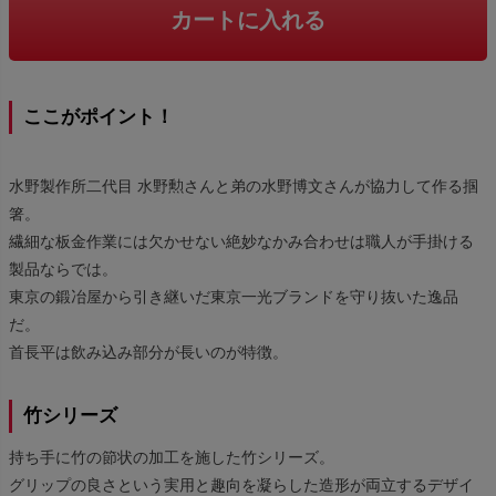
カートに入れる
ここがポイント！
水野製作所二代目 水野勲さんと弟の水野博文さんが協力して作る掴
箸。
繊細な板金作業には欠かせない絶妙なかみ合わせは職人が手掛ける
製品ならでは。
東京の鍛冶屋から引き継いだ東京一光ブランドを守り抜いた逸品
だ。
首長平は飲み込み部分が長いのが特徴。
竹シリーズ
持ち手に竹の節状の加工を施した竹シリーズ。
グリップの良さという実用と趣向を凝らした造形が両立するデザイ