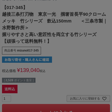
【017-345】
越後三条打刃物 東京一光 掴箸首長平90クローム
メッキ 竹シリーズ 飲込150mm ＜三条市製｜
水野製作所＞
握りやすさと高い意匠性を両立する竹シリーズ
【頑張って送料無料！】
商品番号
mizuno017-345
¥
139,040
税込価格
税込
[
2,528
ポイント進呈 ]
送料込
お気に入りに登録する