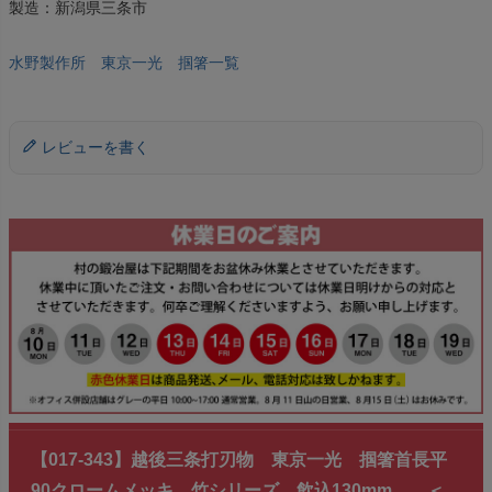
製造：新潟県三条市
水野製作所 東京一光 掴箸一覧
レビューを書く
【017-343】越後三条打刃物 東京一光 掴箸首長平
90クロームメッキ 竹シリーズ 飲込130mm ＜