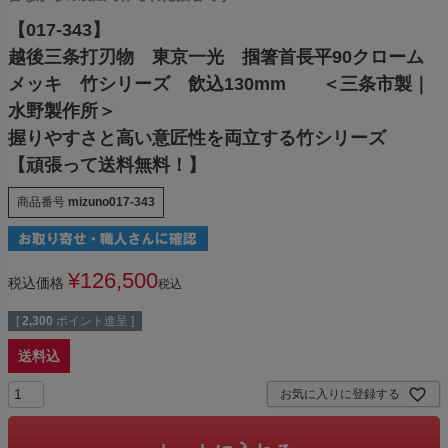
【017-343】
越後三条打刃物 東京一光 掴箸首長平90クローム
メッキ 竹シリーズ 飲込130mm ＜三条市製｜
水野製作所＞
握りやすさと高い意匠性を両立する竹シリーズ
【頑張って送料無料！】
商品番号
mizuno017-343
¥
126,500
税込価格
税込
[
2,300
ポイント進呈 ]
送料込
お気に入りに登録する