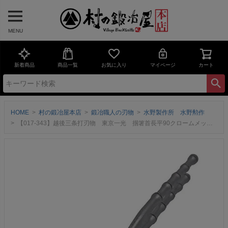
MENU
新着商品
商品一覧
お気に入り
マイページ
カート
HOME
村の鍛冶屋本店
鍛冶職人の刃物
水野製作所 水野勲作
【017-343】越後三条打刃物 東京一光 掴箸首長平90クロームメッキ 竹シリーズ 飲込130mm ＜三条市製｜水野製作所＞握りやすさと高い意匠性を両立する竹シリーズ【頑張って送料無料！】