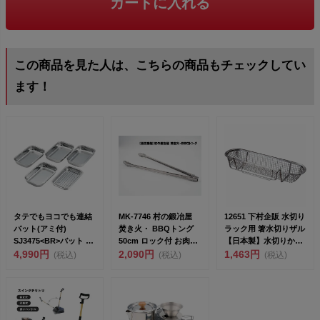
カートに入れる
この商品を見た人は、こちらの商品もチェックしてい
ます！
タテでもヨコでも連結
MK-7746 村の鍛冶屋
12651 下村企販 水切り
バット(アミ付)
焚き火・ BBQトング
ラック用 箸水切りザル
SJ3475<BR>バット 6
50cm ロック付 お肉は
【日本製】水切りかご
点 ...
4,990円
もちろ...
2,090円
簡単取り付...
1,463円
(税込)
(税込)
(税込)