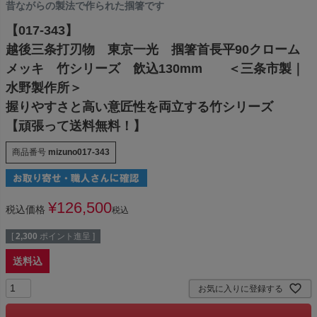
昔ながらの製法で作られた掴箸です
【017-343】
越後三条打刃物 東京一光 掴箸首長平90クローム
メッキ 竹シリーズ 飲込130mm ＜三条市製｜
水野製作所＞
握りやすさと高い意匠性を両立する竹シリーズ
【頑張って送料無料！】
商品番号
mizuno017-343
¥
126,500
税込価格
税込
[
2,300
ポイント進呈 ]
送料込
お気に入りに登録する