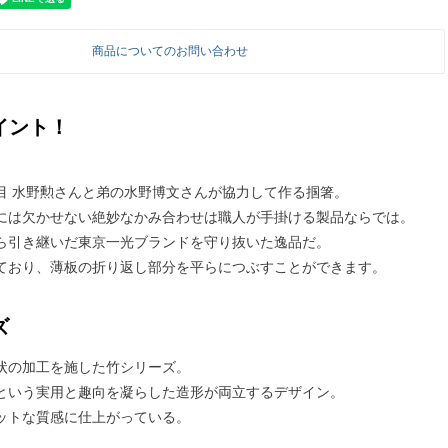
商品についてのお問い合わせ
イント！
目 水野勲さんと弟の水野博文さんが協力して作る掴箸。
には欠かせない絶妙なかみ合わせは職人が手掛ける製品ならでは。
ら引き継いだ東京一光ブランドを守り抜いた逸品だ。
ており、薄板の折り返し部分を平らにつぶすことができます。
ズ
状の加工を施した竹シリーズ。
という実用と趣向を凝らした造形が両立するデザイン。
ットな質感に仕上がっている。