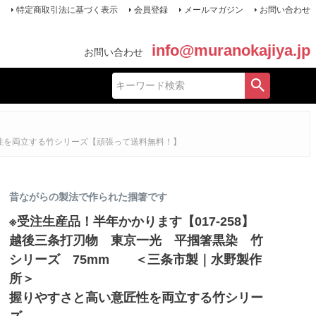
特定商取引法に基づく表示
会員登録
メールマガジン
お問い合わせ
info@muranokajiya.jp
お問い合わせ
匠性を両立する竹シリーズ【頑張って送料無料！】
昔ながらの製法で作られた掴箸です
※受注生産品！半年かかります【017-258】
越後三条打刃物 東京一光 平掴箸黒染 竹
シリーズ 75mm ＜三条市製｜水野製作
所＞
握りやすさと高い意匠性を両立する竹シリー