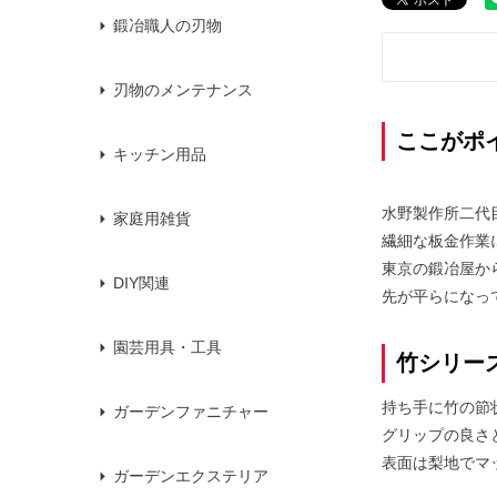
鍛冶職人の刃物
刃物のメンテナンス
ここがポ
キッチン用品
水野製作所二代
家庭用雑貨
繊細な板金作業
東京の鍛冶屋か
DIY関連
先が平らになっ
園芸用具・工具
竹シリー
持ち手に竹の節
ガーデンファニチャー
グリップの良さ
表面は梨地でマ
ガーデンエクステリア