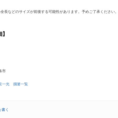
め全長などのサイズが前後する可能性があります。予めご了承ください
細】
条市
京一光 掴箸一覧
を書く