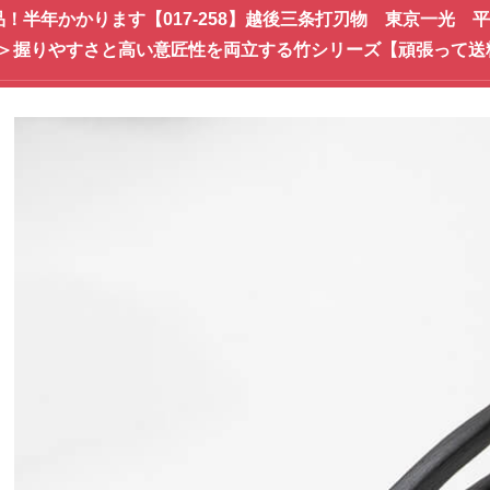
品！半年かかります【017-258】越後三条打刃物 東京一光
＞握りやすさと高い意匠性を両立する竹シリーズ【頑張って送