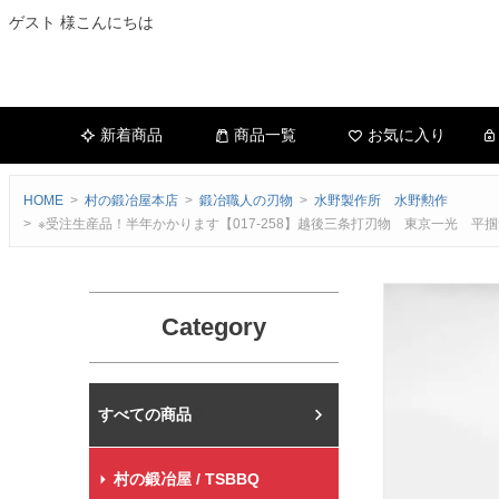
ゲスト 様こんにちは
新着商品
商品一覧
お気に入り
HOME
村の鍛冶屋本店
鍛冶職人の刃物
水野製作所 水野勲作
※受注生産品！半年かかります【017-258】越後三条打刃物 東京一光
Category
村の鍛冶屋本店
村の鍛冶屋 / TSBBQ