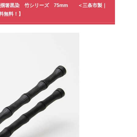
 平掴箸黒染 竹シリーズ 75mm ＜三条市製｜
料無料！】