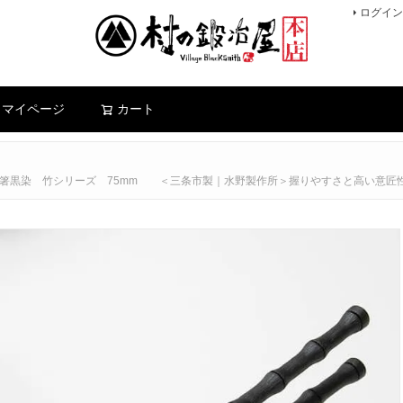
ログイン
検索
マイページ
カート
 平掴箸黒染 竹シリーズ 75mm ＜三条市製｜水野製作所＞握りやすさと高い意