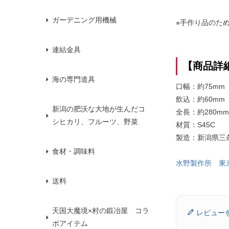
ガーデニング用機械
※手作り品のた
連結金具
【商品詳
海の専門道具
口幅：約75mm
飲込：約60mm
新潟の肥沃な大地が生んだコ
全長：約280mm
シヒカリ、フルーツ、野菜
材質：S45C
製造：新潟県三
食材・調味料
水野製作所 東
送料
天国大魔境×村の鍛冶屋 コラ
レビュー
ボアイテム