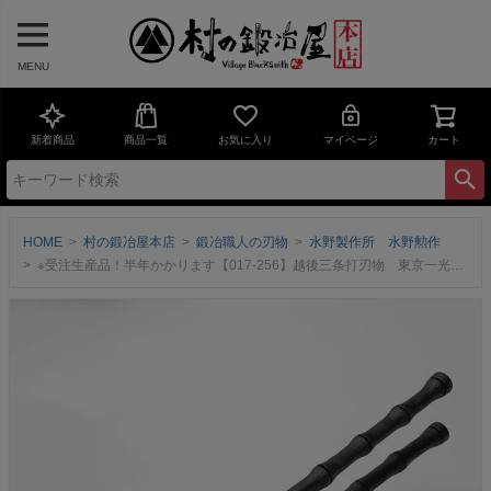
MENU
新着商品
商品一覧
お気に入り
マイページ
カート
HOME
村の鍛冶屋本店
鍛冶職人の刃物
水野製作所 水野勲作
※受注生産品！半年かかります【017-256】越後三条打刃物 東京一光 平掴箸黒染 竹シリーズ 45mm ＜三条市製｜水野製作所＞握りやすさと高い意匠性を両立する竹シリーズ【頑張って送料無料！】