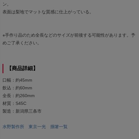
ン。
表面は梨地でマットな質感に仕上がっている。
※手作り品のため全長などのサイズが前後する可能性があります。予
めご了承ください。
【商品詳細】
口幅：約45mm
飲込：約60mm
全長：約260mm
材質：S45C
製造：新潟県三条市
水野製作所 東京一光 掴箸一覧