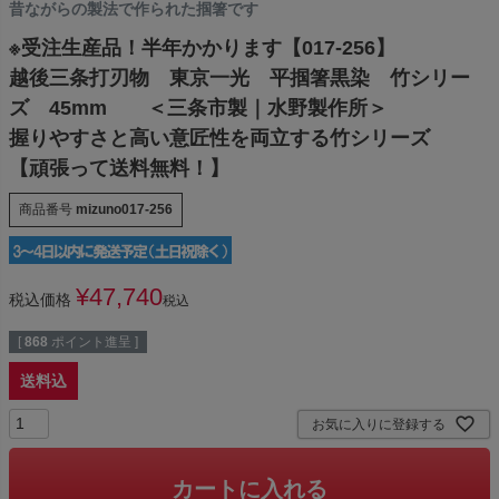
昔ながらの製法で作られた掴箸です
※受注生産品！半年かかります【017-256】
越後三条打刃物 東京一光 平掴箸黒染 竹シリー
ズ 45mm ＜三条市製｜水野製作所＞
握りやすさと高い意匠性を両立する竹シリーズ
【頑張って送料無料！】
商品番号
mizuno017-256
¥
47,740
税込価格
税込
[
868
ポイント進呈 ]
送料込
お気に入りに登録する
カートに入れる