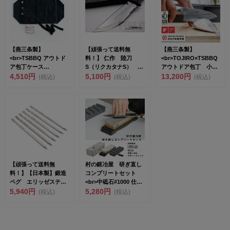
【燕三条製】
【頑張って送料無
【燕三条製】
<br>TSBBQ アウトド
料！】 仁作 陸刀
<br>TOJIRO×TSBBQ
ア包丁ケース
S（リクカタナS）
アウトドア包丁 小出
［TSBBQ-020...
4,510円
NO.811 NO.810陸刀...
5,100円
刃 右...
13,200円
(税込)
(税込)
(税込)
【頑張って送料無
村の鍛冶屋 研ぎ直し
料！】【日本製】鍛造
コンプリートセット
ペグ エリッゼステー
<br>中砥石#1000 仕上
ク 64チタン 20cm
5,940円
砥石...
5,280円
(税込)
(税込)
M...