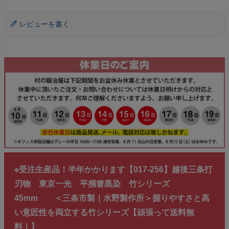
レビューを書く
※受注生産品！半年かかります【017-256】越後三条打
刃物 東京一光 平掴箸黒染 竹シリーズ
45mm ＜三条市製｜水野製作所＞握りやすさと高
い意匠性を両立する竹シリーズ【頑張って送料無
料！】