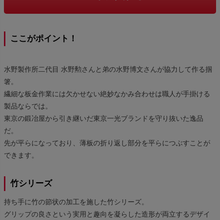
ここがポイント！
水野製作所二代目 水野勲さんと弟の水野博文さんが協力して作る掴
箸。
繊細な板金作業には欠かせない絶妙なかみ合わせは職人が手掛ける
製品ならでは。
東京の鍛冶屋から引き継いだ東京一光ブランドを守り抜いた逸品
だ。
先が平らになっており、薄板の折り返し部分を平らにつぶすことが
できます。
竹シリーズ
持ち手に竹の節状の加工を施した竹シリーズ。
グリップの良さという実用と趣向を凝らした造形が両立するデザイ