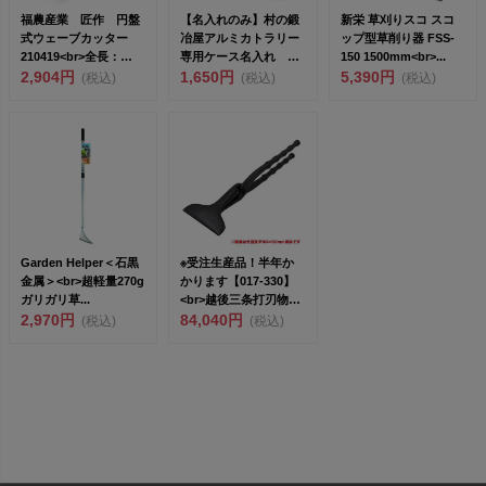
福農産業 匠作 円盤
【名入れのみ】村の鍛
新栄 草刈りスコ スコ
式ウェーブカッター
冶屋アルミカトラリー
ップ型草削り器 FSS-
210419<br>全長：
専用ケース名入れ
150 1500mm<br>...
550...
2,904円
<br>金属レ...
1,650円
5,390円
(税込)
(税込)
(税込)
Garden Helper＜石黒
※受注生産品！半年か
金属＞<br>超軽量270g
かります【017-330】
ガリガリ草...
<br>越後三条打刃物
2,970円
東...
84,040円
(税込)
(税込)