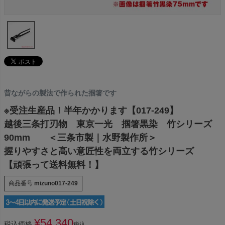
昔ながらの製法で作られた掴箸です
※受注生産品！半年かかります【017-249】
越後三条打刃物 東京一光 掴箸黒染 竹シリーズ
90mm ＜三条市製｜水野製作所＞
握りやすさと高い意匠性を両立する竹シリーズ
【頑張って送料無料！】
商品番号
mizuno017-249
¥
54,340
税込価格
税込