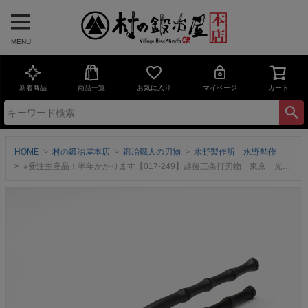
MENU
新着商品
商品一覧
お気に入り
マイページ
カート
HOME
村の鍛冶屋本店
鍛冶職人の刃物
水野製作所 水野勲作
※受注生産品！半年かかります【017-249】越後三条打刃物 東京一光 掴箸黒染 竹シリーズ 90mm ＜三条市製｜水野製作所＞握りやすさと高い意匠性を両立する竹シリーズ【頑張って送料無料！】