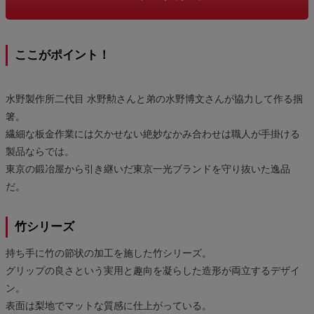
ここがポイント！
水野製作所二代目 水野勲さんと弟の水野博文さんが協力して作る掴
箸。
繊細な板金作業には欠かせない絶妙なかみ合わせは職人が手掛ける
製品ならでは。
東京の鍛冶屋から引き継いだ東京一光ブランドを守り抜いた逸品
だ。
竹シリーズ
持ち手に竹の節状の加工を施した竹シリーズ。
グリップの良さという実用と趣向を凝らした造形が両立するデザイ
ン。
表面は梨地でマットな質感に仕上がっている。