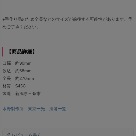
※手作り品のため全長などのサイズが前後する可能性があります。予
めご了承ください。
【商品詳細】
口幅：約90mm
飲込：約68mm
全長：約270mm
材質：S45C
製造：新潟県三条市
水野製作所 東京一光 掴箸一覧
レビューを書く