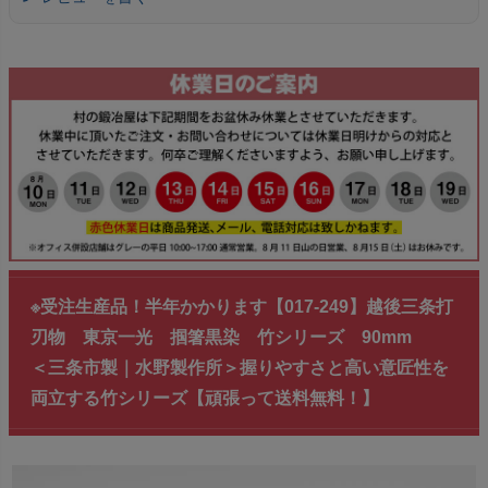
※受注生産品！半年かかります【017-249】越後三条打
刃物 東京一光 掴箸黒染 竹シリーズ 90mm
＜三条市製｜水野製作所＞握りやすさと高い意匠性を
両立する竹シリーズ【頑張って送料無料！】