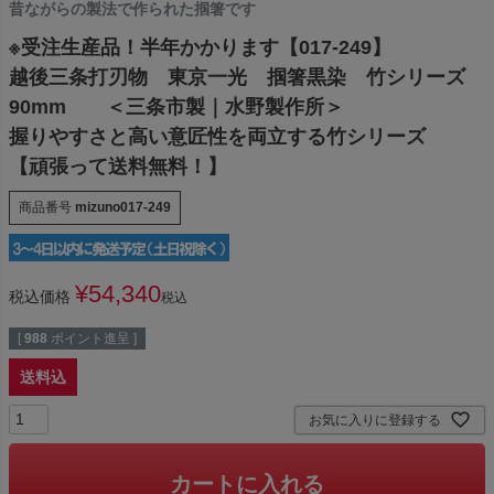
昔ながらの製法で作られた掴箸です
※受注生産品！半年かかります【017-249】
越後三条打刃物 東京一光 掴箸黒染 竹シリーズ
90mm ＜三条市製｜水野製作所＞
握りやすさと高い意匠性を両立する竹シリーズ
【頑張って送料無料！】
商品番号
mizuno017-249
¥
54,340
税込価格
税込
[
988
ポイント進呈 ]
送料込
お気に入りに登録する
カートに入れる