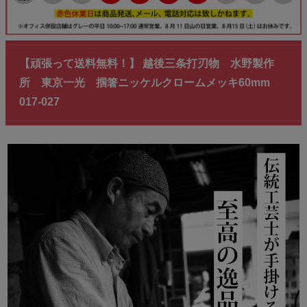
【頑張って送料無料！】 越後三条打刃物 水野製作
所 東京一光 掴箸ニッケルクロームメッキ60mm
017-027