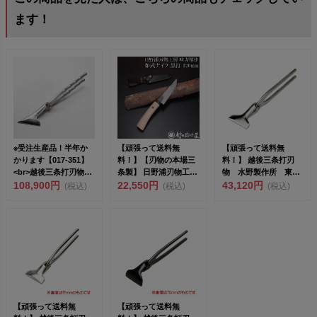
ます！
※受注生産品！半年か
【頑張って送料無
【頑張って送料無
かります【017-351】
料！】【刃物の本場三
料！】 越後三条打刃
<br>越後三条打刃物
条製】 日野浦刃物工房
物 水野製作所 東京
東...
108,900円
味方屋作 和式ナイフ
22,550円
一光 首長平掴箸ニッ
43,120円
(税込)
(税込)
(税込)
黒...
ケルクロ...
【頑張って送料無
【頑張って送料無