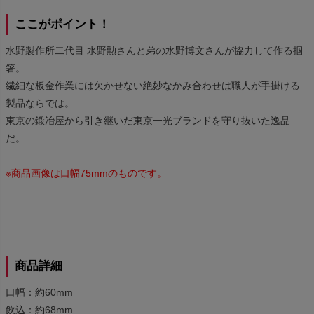
ここがポイント！
水野製作所二代目 水野勲さんと弟の水野博文さんが協力して作る掴
箸。
繊細な板金作業には欠かせない絶妙なかみ合わせは職人が手掛ける
製品ならでは。
東京の鍛冶屋から引き継いだ東京一光ブランドを守り抜いた逸品
だ。
※商品画像は口幅75mmのものです。
商品詳細
口幅：約60mm
飲込：約68mm