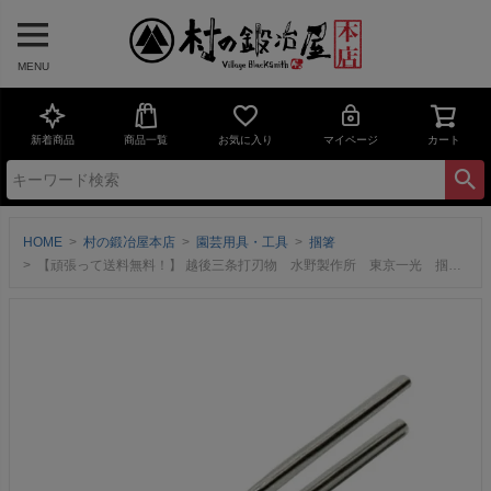
MENU
新着商品
商品一覧
お気に入り
マイページ
カート
HOME
村の鍛冶屋本店
園芸用具・工具
掴箸
【頑張って送料無料！】 越後三条打刃物 水野製作所 東京一光 掴箸ニッケルクロームメッキ60mm 017-027