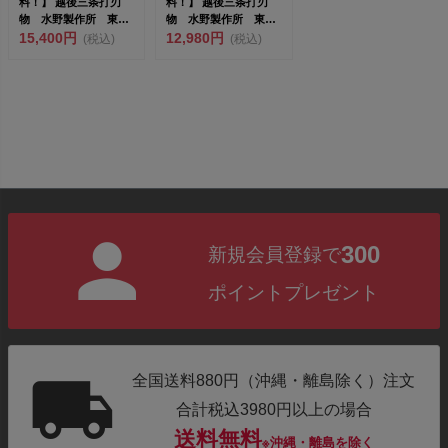
料！】 越後三条打刃
料！】 越後三条打刃
物 水野製作所 東京
物 水野製作所 東京
一光 平掴箸ニッケル
15,400円
一光 掴箸黒染
12,980円
(税込)
(税込)
クローム...
30mm 01...
300
新規会員登録で
ポイントプレゼント
全国送料880円（沖縄・離島除く）注文
合計税込3980円以上の場合
送料無料
※沖縄・離島を除く