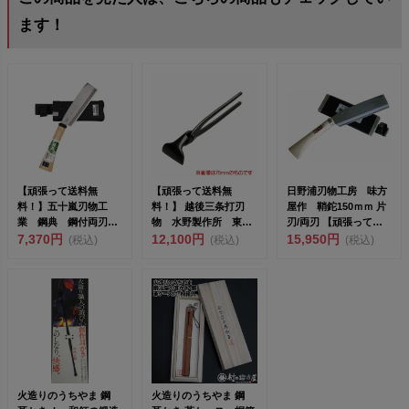
ます！
【頑張って送料無
【頑張って送料無
日野浦刃物工房 味方
料！】五十嵐刃物工
料！】 越後三条打刃
屋作 鞘鉈150ｍｍ 片
業 鋼典 鋼付両刃鞘
物 水野製作所 東京
刃/両刃 【頑張って送
鉈 165mm C-11 三条...
7,370円
一光 掴箸黒染
12,100円
料無料！】
15,950円
(税込)
(税込)
(税込)
15mm 01...
火造りのうちやま 鋼
火造りのうちやま 鋼