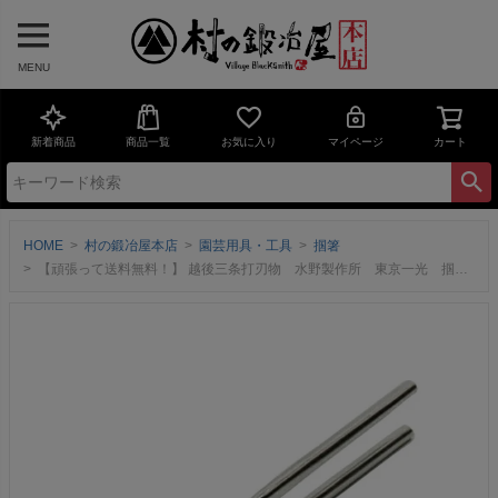
MENU
新着商品
商品一覧
お気に入り
マイページ
カート
HOME
村の鍛冶屋本店
園芸用具・工具
掴箸
【頑張って送料無料！】 越後三条打刃物 水野製作所 東京一光 掴箸ニッケルクロームメッキ18mm 017-022