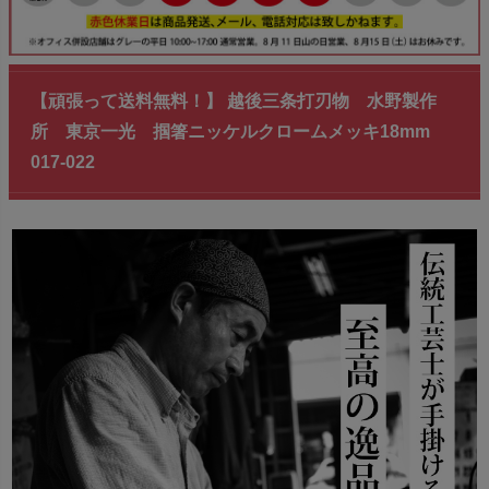
【頑張って送料無料！】 越後三条打刃物 水野製作
所 東京一光 掴箸ニッケルクロームメッキ18mm
017-022