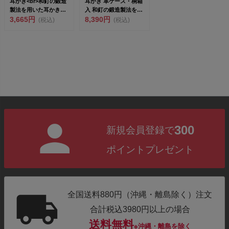
耳かき<br>和釘の鍛造
耳かき 革ケース・桐箱
製法を用いた耳かきで
入 和釘の鍛造製法を用
す&l...
3,665円
いた耳かきです し...
8,390円
(税込)
(税込)
300
新規会員登録で
ポイントプレゼント
全国送料880円（沖縄・離島除く）注文
合計税込3980円以上の場合
送料無料
※沖縄・離島を除く