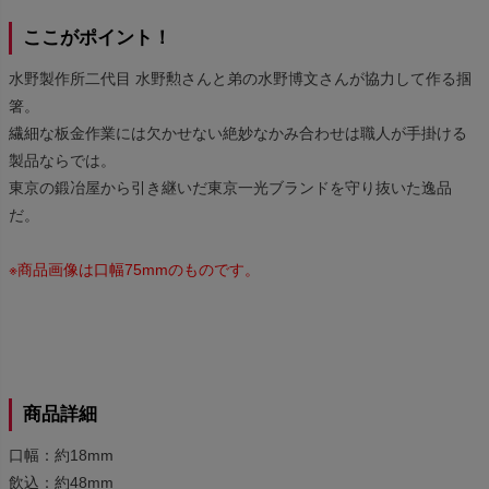
ここがポイント！
水野製作所二代目 水野勲さんと弟の水野博文さんが協力して作る掴
箸。
繊細な板金作業には欠かせない絶妙なかみ合わせは職人が手掛ける
製品ならでは。
東京の鍛冶屋から引き継いだ東京一光ブランドを守り抜いた逸品
だ。
※商品画像は口幅75mmのものです。
商品詳細
口幅：約18mm
飲込：約48mm