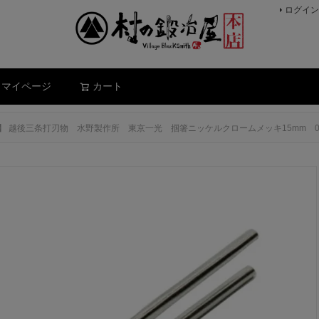
ログイン
検索
マイページ
カート
 越後三条打刃物 水野製作所 東京一光 掴箸ニッケルクロームメッキ15mm 017