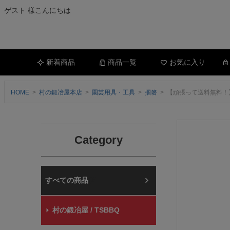
ゲスト 様こんにちは
新着商品
商品一覧
お気に入り
HOME
村の鍛冶屋本店
園芸用具・工具
掴箸
【頑張って送料無料！】
Category
村の鍛冶屋本店
村の鍛冶屋 / TSBBQ