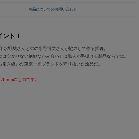
商品についてのお問い合わせ
イント！
目 水野勲さんと弟の水野博文さんが協力して作る掴箸。
には欠かせない絶妙なかみ合わせは職人が手掛ける製品ならでは。
ら引き継いだ東京一光ブランドを守り抜いた逸品だ。
75mmのものです。