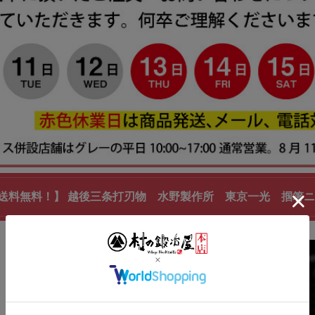
送料無料！】 越後三条打刃物 水野製作所 東京一光 掴箸ニッケ