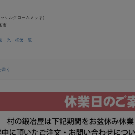
ニッケルクロームメッキ）
条市
京一光 掴箸一覧
を書く