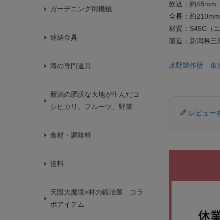
飲込：約48mm
ガーデニング用機械
全長：約210mm
材質：S45C（
連結金具
製造：新潟県三
水野製作所 東
海の専門道具
新潟の肥沃な大地が生んだコ
シヒカリ、フルーツ、野菜
レビュー
食材・調味料
送料
天国大魔境×村の鍛冶屋 コラ
ボアイテム