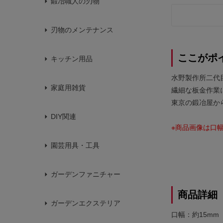
鍛冶職人の刃物
刃物のメンテナンス
ここがポ
キッチン用品
水野製作所二代
家庭用雑貨
繊細な板金作業
東京の鍛冶屋か
DIY関連
※商品画像は口幅
園芸用具・工具
ガーデンファニチャー
商品詳細
ガーデンエクステリア
口幅：約15mm