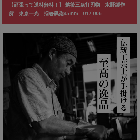
【頑張って送料無料！】 越後三条打刃物 水野製作
所 東京一光 掴箸黒染45mm 017-006