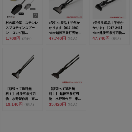
村の鍛冶屋 ステンレ
※受注生産品！半年か
※受注生産品！半年か
スプロテインスプー
かります【017-256】
かります【017-246】
ン ロング柄
<br>越後三条打刃物
<br>越後三条打刃物
23cm<br>金属洋...
1,709円
東...
47,740円
東...
47,740円
(税込)
(税込)
(税込)
【頑張って送料無
【頑張って送料無
料！】 越後三条打刃
料！】 越後三条打刃
物 水野製作所 東京
物 水野製作所 東京
一光 平掴箸黒染
19,140円
一光 首長平掴箸黒染
35,420円
(税込)
(税込)
75mm 0...
90mm...