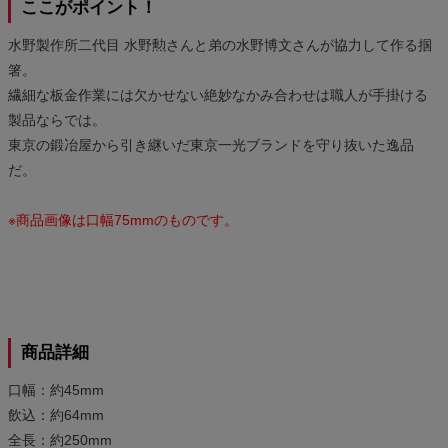
ここがポイント！
水野製作所二代目 水野勲さんと弟の水野博文さんが協力して作る掴
箸。
繊細な板金作業には欠かせない絶妙なかみ合わせは職人が手掛ける
製品ならでは。
東京の鍛冶屋から引き継いだ東京一光ブランドを守り抜いた逸品
だ。
※商品画像は口幅75mmのものです。
商品詳細
口幅：約45mm
飲込：約64mm
全長：約250mm