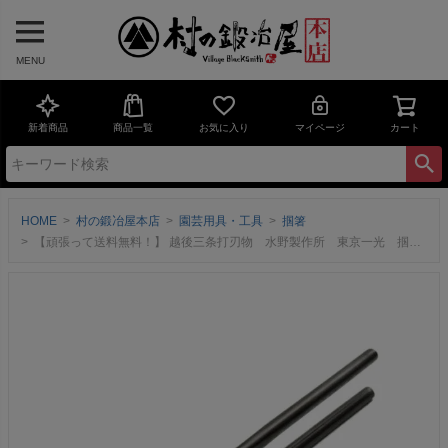
MENU
新着商品
商品一覧
お気に入り
マイページ
カート
HOME
村の鍛冶屋本店
園芸用具・工具
掴箸
【頑張って送料無料！】 越後三条打刃物 水野製作所 東京一光 掴箸黒染45mm 017-006