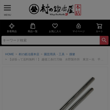
MENU
新着商品
商品一覧
お気に入り
マイページ
カート
HOME
村の鍛冶屋本店
園芸用具・工具
掴箸
【頑張って送料無料！】 越後三条打刃物 水野製作所 東京一光 平掴箸クロームモリブデン鋼60mm 017-057