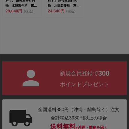
料！】 越後三条打刃
料！】 越後三条打刃
物 水野製作所 東京
物 水野製作所 東京
一光 掴箸クロームモ
29,040円
一光 掴箸クロームモ
24,640円
(税込)
(税込)
リブデン...
リブデン...
300
新規会員登録で
ポイントプレゼント
全国送料880円（沖縄・離島除く）注文
合計税込3980円以上の場合
送料無料
※沖縄・離島を除く