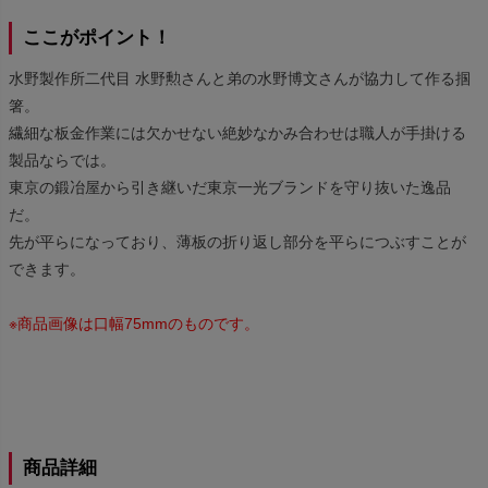
ここがポイント！
水野製作所二代目 水野勲さんと弟の水野博文さんが協力して作る掴
箸。
繊細な板金作業には欠かせない絶妙なかみ合わせは職人が手掛ける
製品ならでは。
東京の鍛冶屋から引き継いだ東京一光ブランドを守り抜いた逸品
だ。
先が平らになっており、薄板の折り返し部分を平らにつぶすことが
できます。
※商品画像は口幅75mmのものです。
商品詳細