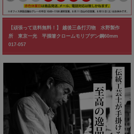
【頑張って送料無料！】 越後三条打刃物 水野製作
所 東京一光 平掴箸クロームモリブデン鋼60mm
017-057