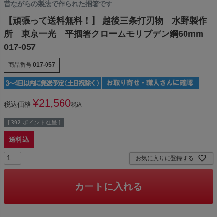
昔ながらの製法で作られた掴箸です
【頑張って送料無料！】 越後三条打刃物 水野製作
所 東京一光 平掴箸クロームモリブデン鋼60mm
017-057
商品番号
017-057
¥
21,560
税込価格
税込
[
392
ポイント進呈 ]
送料込
お気に入りに登録する
カートに入れる