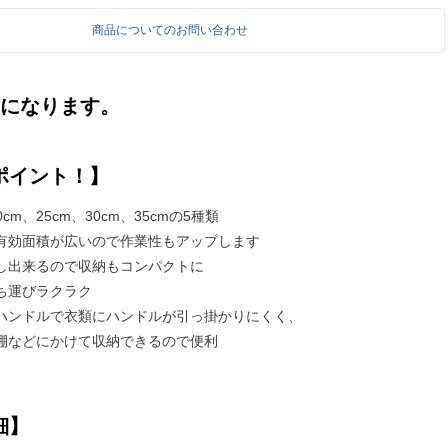
商品についてのお問い合わせ
台になります。
ポイント！】
0cm、25cm、30cm、35cmの5種類
有効面積が広いので作業性もアップします
し出来るので収納もコンパクトに
ち運びラクラク
ハンドルで衣類にハンドルが引っ掛かりにくく、
棚などにかけて収納できるので便利
細】