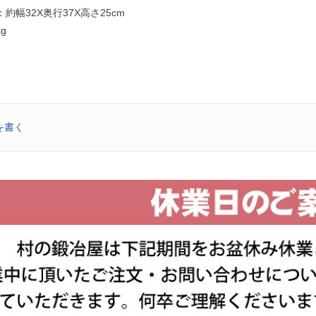
約幅32X奥行37X高さ25cm
g
を書く