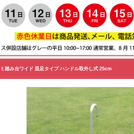
ミ踏み台ワイド 皿足タイプ ハンドル取外し式 25cm