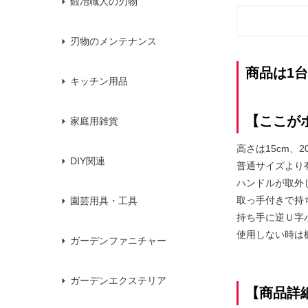
鍛冶職人の刃物
刃物のメンテナンス
商品は1
キッチン用品
【ここが
家庭用雑貨
高さは15cm、2
DIY関連
普通サイズより
ハンドルが取外
取っ手付きで持
園芸用具・工具
持ち手に逆Ｕ字
使用しない時は
ガーデンファニチャー
ガーデンエクステリア
【商品詳