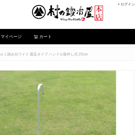
ログイン
検索
マイページ
カート
アルミ踏み台ワイド 皿足タイプ ハンドル取外し式 25cm