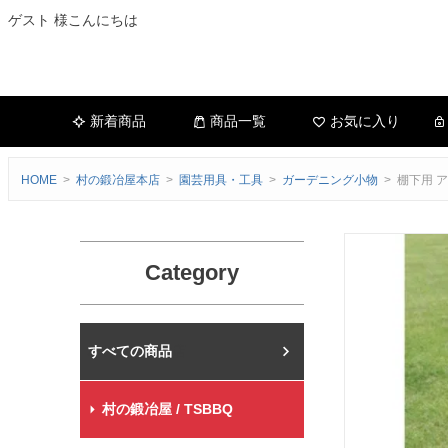
ゲスト 様こんにちは
新着商品
商品一覧
お気に入り
HOME
村の鍛冶屋本店
園芸用具・工具
ガーデニング小物
棚下用 
Category
村の鍛冶屋本店
村の鍛冶屋 / TSBBQ