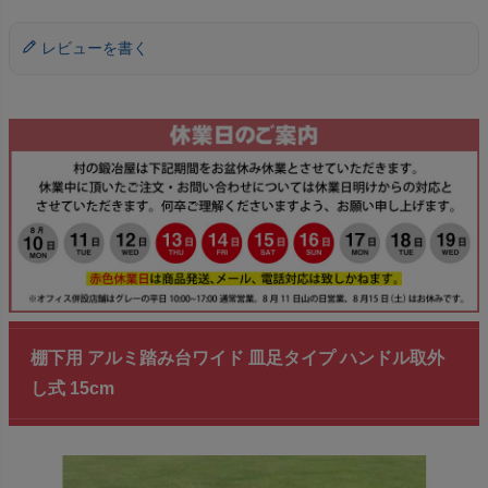
レビューを書く
棚下用 アルミ踏み台ワイド 皿足タイプ ハンドル取外
し式 15cm