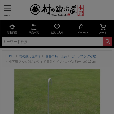
MENU
新着商品
商品一覧
お気に入り
マイページ
カート
HOME
村の鍛冶屋本店
園芸用具・工具
ガーデニング小物
棚下用 アルミ踏み台ワイド 皿足タイプ ハンドル取外し式 15cm