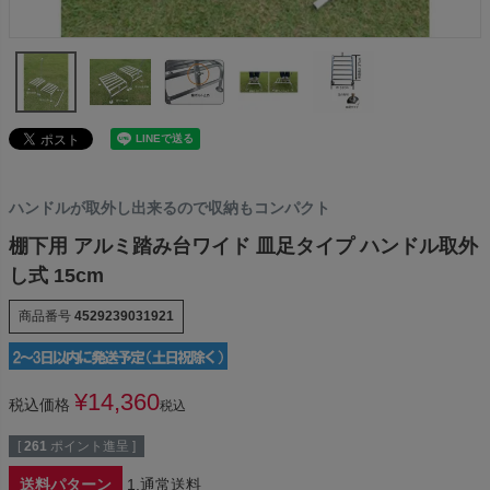
ハンドルが取外し出来るので収納もコンパクト
棚下用 アルミ踏み台ワイド 皿足タイプ ハンドル取外
し式 15cm
商品番号
4529239031921
¥
14,360
税込価格
税込
[
261
ポイント進呈 ]
送料パターン
1.通常送料