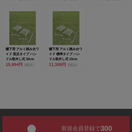
棚下用 アルミ踏み台ワ
棚下用 アルミ踏み台ワ
イド 皿足タイプ ハン
イド 標準タイプ ハン
ドル取外し式 30cm
ドル取外し式 15cm
15,994円
11,308円
(税込)
(税込)
300
新規会員登録で