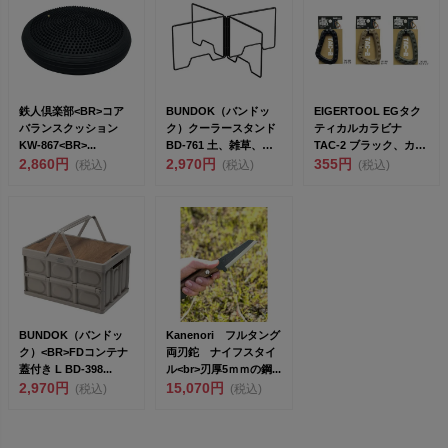
鉄人倶楽部<BR>コア
BUNDOK（バンドッ
EIGERTOOL EGタク
バランスクッション
ク）クーラースタンド
ティカルカラビナ
KW-867<BR>...
BD-761 土、雑草、結
TAC-2 ブラック、カー
2,860円
露などの汚れか...
2,970円
キ、フォリッジ
355円
(税込)
(税込)
(税込)
BUNDOK（バンドッ
Kanenori フルタング
ク）<BR>FDコンテナ
両刃鉈 ナイフスタイ
蓋付き L BD-398...
ル<br>刃厚5ｍｍの鋼...
2,970円
15,070円
(税込)
(税込)