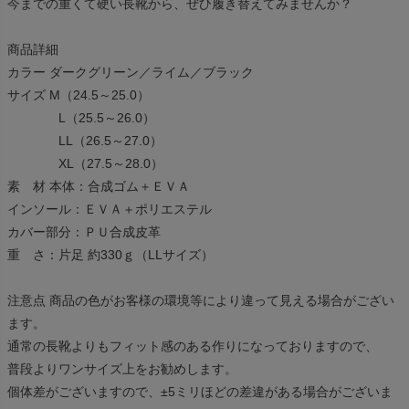
今までの重くて硬い長靴から、ぜひ履き替えてみませんか？
商品詳細
カラー ダークグリーン／ライム／ブラック
サイズ M（24.5～25.0）
L（25.5～26.0）
LL（26.5～27.0）
XL（27.5～28.0）
素 材 本体：合成ゴム＋ＥＶＡ
インソール：ＥＶＡ＋ポリエステル
カバー部分：ＰＵ合成皮革
重 さ：片足 約330ｇ（LLサイズ）
注意点 商品の色がお客様の環境等により違って見える場合がござい
ます。
通常の長靴よりもフィット感のある作りになっておりますので、
普段よりワンサイズ上をお勧めします。
個体差がございますので、±5ミリほどの差違がある場合がございま