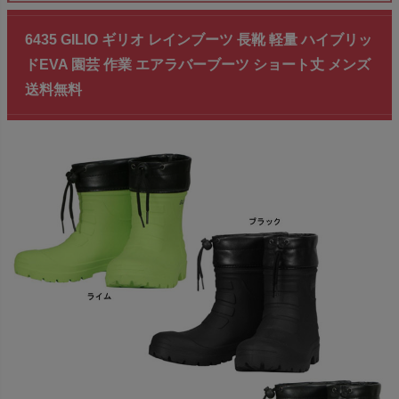
6435 GILIO ギリオ レインブーツ 長靴 軽量 ハイブリッ
ドEVA 園芸 作業 エアラバーブーツ ショート丈 メンズ
送料無料