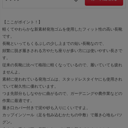
【ここがポイント！】
軽くてやわらかな新素材発泡ゴムを使用したフィット性の高い長靴
です。
長靴といってもくるぶしの少し上までの短い長靴なので、
頻繁に脱ぎ履きされる方やたち座りが多い方には使いやすい長さで
す。
従来の長靴に比べて格段に軽くなっているので、履いていても疲れ
ませんよ。
素材に使われている発泡ゴムは、スタッドレスタイヤにも使用され
ていて耐久性に優れています。
つま先部分もしなやかに曲がるので、ガーデニングや農作業などの
作業に最適です。
履き口カバー付きで泥や砂も入りにくいですよ。
カップインソール（足を包み込むかたちの中敷）で履き心地もバツ
グン。