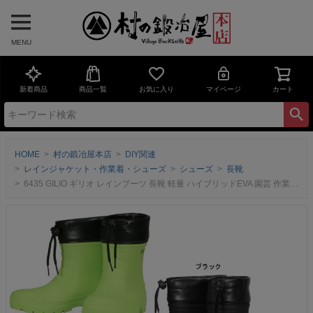
MENU
新着商品
商品一覧
お気に入り
マイページ
カート
HOME
村の鍛冶屋本店
DIY関連
レインジャケット・作業着・シューズ
シューズ
長靴
6435 GILIO ギリオ レインブーツ 長靴 軽量 ハイブリッドEVA 園芸 作業 エアラバーブーツ ショート丈 メンズ 送料無料