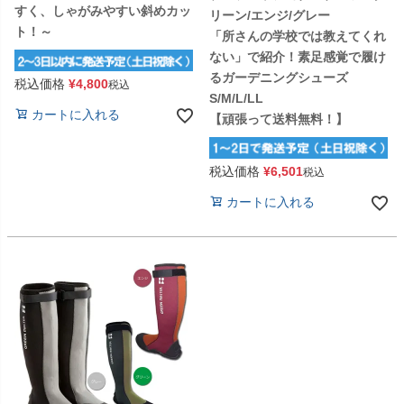
すく、しゃがみやすい斜めカッ
リーン/エンジ/グレー
ト！～
「所さんの学校では教えてくれ
ない」で紹介！素足感覚で履け
るガーデニングシューズ
税込価格
¥
4,800
税込
S/M/L/LL
カートに入れる
【頑張って送料無料！】
税込価格
¥
6,501
税込
カートに入れる