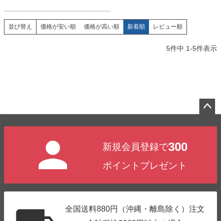
価格が安い順
価格が高い順
新着順
レビュー順
並び替え
5
件中
1
-
5
件表示
ペー
ジト
300
新規会員登録で
ップ
へ
ポイントプレゼント
全国送料880円（沖縄・離島除く）注文