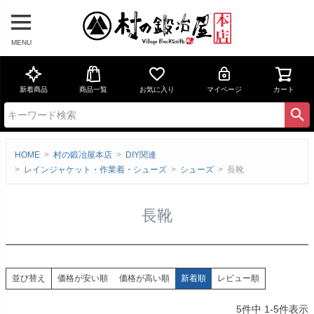
MENU
新着商品
商品一覧
お気に入り
マイページ
カート
HOME
村の鍛冶屋本店
DIY関連
レインジャケット・作業着・シューズ
シューズ
長靴
長靴
価格が安い順
価格が高い順
新着順
レビュー順
並び替え
5
件中
1
-
5
件表示