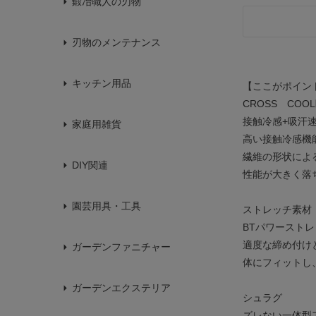
鍛冶職人の刃物
刃物のメンテナンス
キッチン用品
【ここがポイン
CROSS COO
接触冷感+吸汗
家庭用雑貨
高い接触冷感機能
繊維の形状によ
DIY関連
性能が大きく落
園芸用具・工具
ストレッチ素材
BTパワーストレ
適度な締め付け
ガーデンファニチャー
体にフィットし
ガーデンエクステリア
シュラグ
ズレない一体型