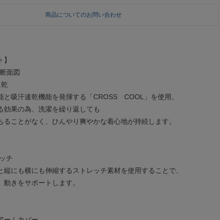
商品についてのお問い合わせ
ト】
L断面図
速乾
と吸汗速乾機能を発揮する「CROSS COOL」を使用。
る効果の為、洗濯を繰り返しても
ちることがなく、ひんやり爽やかな着心地が持続します。
ッチ
と縦にも横にも伸縮するストレッチ素材を使用することで、
、動きをサポートします。
アームカバー