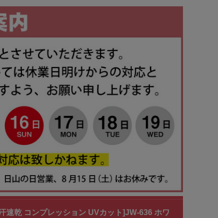
乾 コンプレッション UVカット]JW-636 ホワ