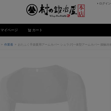
ログイン
検索
マイページ
カート
作業着
おたふく手袋夏用アームカバー シュラグ[一体型アームカバー 接触冷感 吸