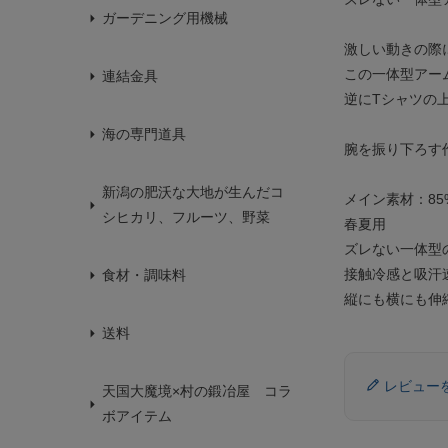
ガーデニング用機械
激しい動きの際
この一体型アー
連結金具
逆にTシャツの
海の専門道具
腕を振り下ろす
新潟の肥沃な大地が生んだコ
メイン素材：85
シヒカリ、フルーツ、野菜
春夏用
ズレない一体型
接触冷感と吸汗速
食材・調味料
縦にも横にも伸
送料
レビュー
天国大魔境×村の鍛冶屋 コラ
ボアイテム