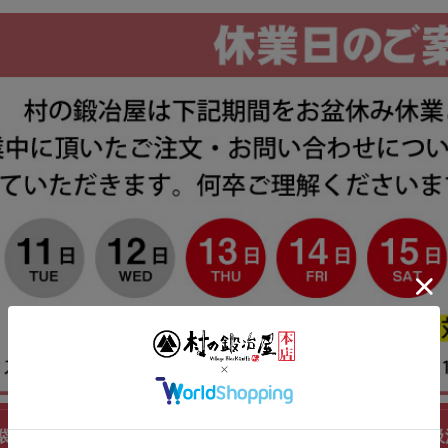
夏用アームカバー シュラグ[一体型アームカバー 接触冷感 吸汗速