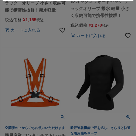
ル オックスフォードヤッケ ブ
ラック オリーブ 小さく収納可
ラックオリーブ 撥水 軽量 小さ
能で携帯性抜群！撥水軽量
く収納可能で携帯性抜群！
税込価格
¥
1,155
税込
税込価格
¥
1,270
税込
カートに入れる
カートに入れる
空調服の上からでもお使いいただけます
吸汗速乾機能で汗を逃し、さらりと快適
な着用感をキープ
勝星産業 ワンタッチストレッチ