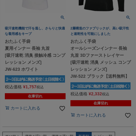
吸汗速乾機能で汗を逃し、さらりと快適
2層構造のファブリックが、高い吸汗性
な着用感をキープ
と速乾性を可能にしました
おたふく手袋
おたふく手袋
夏用インナー 長袖 丸首
オールシーズンインナー 長袖
[吸汗速乾 消臭 接触冷感 コンプ
丸首 3Dファーストレイヤー
レッション メンズ]
[吸汗速乾 消臭 メッシュ コンプ
JW-623 ホワイト
レッション メンズ]
JW-522 ブラック【送料無料】
税込価格
¥
1,757
税込
税込価格
¥
2,332
税込
在庫切れ
在庫切れ
カートに入れる
カートに入れる