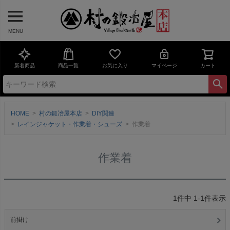
MENU
新着商品
商品一覧
お気に入り
マイページ
カート
HOME
村の鍛冶屋本店
DIY関連
レインジャケット・作業着・シューズ
作業着
作業着
1
件中
1
-
1
件表示
前掛け