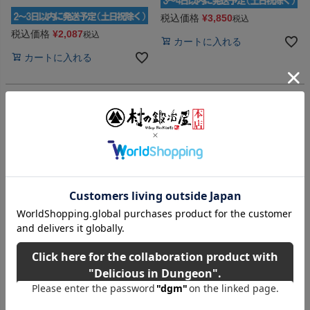
税込価格
¥
3,850
税込
税込価格
¥
2,087
税込
カートに入れる
カートに入れる
小さく収納可能で携帯性抜群！
梅雨にうれしいムレを防ぐベンチレーシ
ョン機能！
F-866 COVERWORK バッカブ
メール便発送 FT-865 バッカブ
ル オックスフォードパンツ ブ