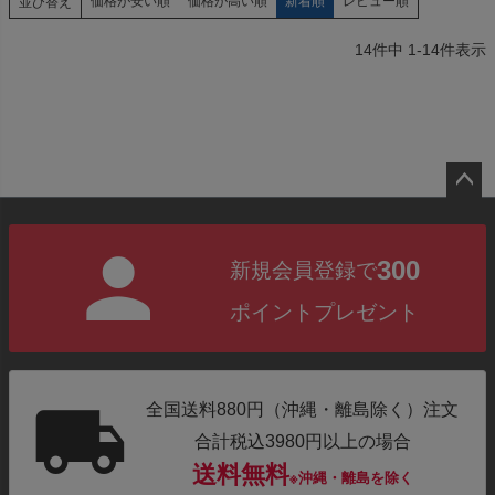
価格が安い順
価格が高い順
新着順
レビュー順
並び替え
14
件中
1
-
14
件表示
ペー
ジト
300
新規会員登録で
ップ
へ
ポイントプレゼント
全国送料880円（沖縄・離島除く）注文
合計税込3980円以上の場合
送料無料
※沖縄・離島を除く