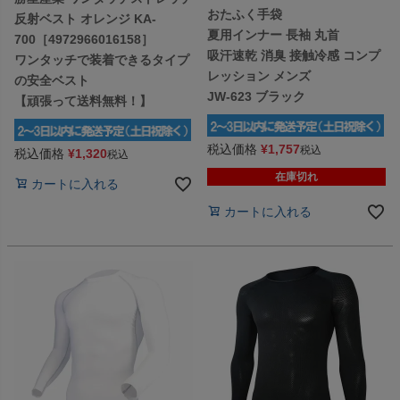
おたふく手袋
反射ベスト オレンジ KA-
夏用インナー 長袖 丸首
700［4972966016158］
吸汗速乾 消臭 接触冷感 コンプ
ワンタッチで装着できるタイプ
レッション メンズ
の安全ベスト
JW-623 ブラック
【頑張って送料無料！】
税込価格
¥
1,757
税込
税込価格
¥
1,320
税込
在庫切れ
カートに入れる
カートに入れる