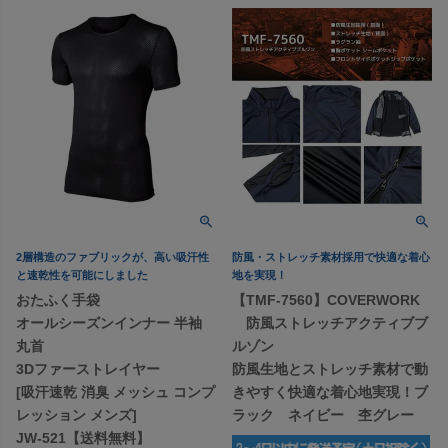
2層構造のファブリックが、高い吸汗性
防風・ストレッチ素材採用で快適な着心
と速乾性を可能にしました
地を実現！
おたふく手袋
【TMF-7560】COVERWORK
オールシーズンインナー 半袖
防風ストレッチアクティブブ
丸首
ルゾン
3Dファーストレイヤー
防風生地とストレッチ素材で動
[吸汗速乾 消臭 メッシュ コンプ
きやすく快適な着心地実現！ブ
レッション メンズ]
ラック ネイビー 杢グレー
JW-521【送料無料】