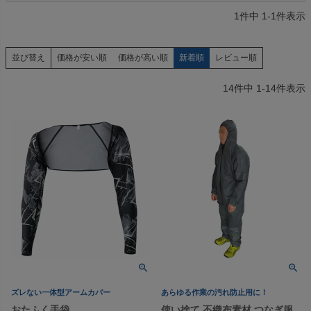
1
件中
1
-
1
件表示
価格が安い順
価格が高い順
新着順
レビュー順
並び替え
14
件中
1
-
14
件表示
ズレない一体型アームカバー
あらゆる作業の汚れ防止用に！
おたふく手袋
使い捨て 不織布素材 つなぎ服