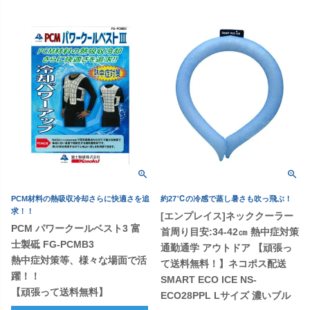
PCM材料の熱吸収冷却さらに快適さを追
約27℃の冷感で蒸し暑さも吹っ飛ぶ！
求！！
[エンプレイス]ネッククーラー
PCM パワークールベスト3 富
首周り目安:34-42㎝ 熱中症対策
士製砥 FG-PCMB3
通勤通学 アウトドア 【頑張っ
熱中症対策等、様々な場面で活
て送料無料！】ネコポス配送
躍！！
SMART ECO ICE NS-
【頑張って送料無料】
ECO28PPL Lサイズ 濃いブル