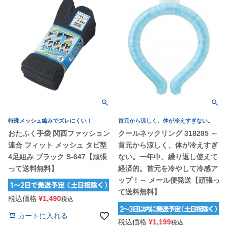
特殊メッシュ編みでズレにくい！
首元から涼しく、体が冷えすぎない。
おたふく手袋 関西ファッション
クールネックリング 318285 ～
連合 フィット メッシュ タビ型
首元から涼しく、体が冷えすぎ
4足組み ブラック S-647【頑張
ない。一年中、繰り返し使えて
って送料無料】
経済的。首元を冷やして冷感ア
ップ！～ メール便発送【頑張っ
て送料無料】
税込価格
¥
1,490
税込
カートに入れる
税込価格
¥
1,199
税込