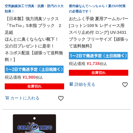
空気触媒加工で消臭・抗菌・防汚の３大
紫外線なんてへっちゃら！夏のUV対策
効果！
の必需品です！
【日本製】強力消臭ソックス
おたふく手袋 夏用アームカバー
「TioTio」5本指 ブラック 2
[コットン100％ レディース用
足組
スベリ止め付 ロング] UV-3431
ほんとに臭くならない靴下！
ブラック フリーサイズ【頑張っ
父の日プレゼントに是非！
て送料無料】
ネコポス配送【頑張って送料無
料！】
税込価格
¥
1,738
税込
在庫切れ
税込価格
¥
1,980
税込
詳細を見る
在庫切れ
カートに入れる