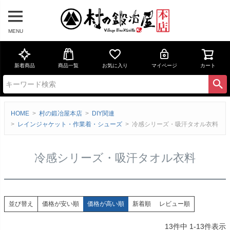
MENU
新着商品
商品一覧
お気に入り
マイページ
カート
HOME
村の鍛冶屋本店
DIY関連
レインジャケット・作業着・シューズ
冷感シリーズ・吸汗タオル衣料
冷感シリーズ・吸汗タオル衣料
価格が安い順
価格が高い順
新着順
レビュー順
並び替え
13
件中
1
-
13
件表示