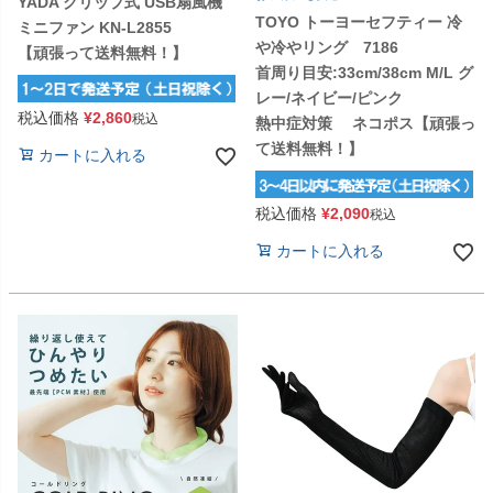
YADA クリップ式 USB扇風機
TOYO トーヨーセフティー 冷
ミニファン KN-L2855
や冷やリング 7186
【頑張って送料無料！】
首周り目安:33cm/38cm M/L グ
レー/ネイビー/ピンク
税込価格
¥
2,860
税込
熱中症対策 ネコポス【頑張っ
て送料無料！】
カートに入れる
税込価格
¥
2,090
税込
カートに入れる