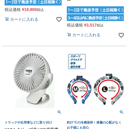
ー
税込価格
¥
19,800
税込
カートに入れる
税込価格
¥
3,517
税込
カートに入れる
トラックや社用車などに取り付け
約27℃の冷感保持！凍傷の心配がなく
お子様にも安心