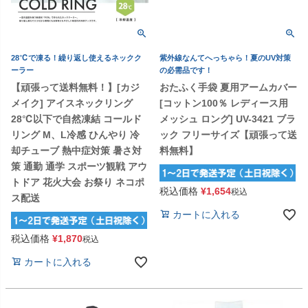
28℃で凍る！繰り返し使えるネックク
紫外線なんてへっちゃら！夏のUV対策
ーラー
の必需品です！
【頑張って送料無料！】[カジ
おたふく手袋 夏用アームカバー
メイク] アイスネックリング
[コットン100％ レディース用
28℃以下で自然凍結 コールド
メッシュ ロング] UV-3421 ブラ
リング M、L冷感 ひんやり 冷
ック フリーサイズ【頑張って送
却チューブ 熱中症対策 暑さ対
料無料】
策 通勤 通学 スポーツ観戦 アウ
トドア 花火大会 お祭り ネコポ
税込価格
¥
1,654
税込
ス配送
カートに入れる
税込価格
¥
1,870
税込
カートに入れる