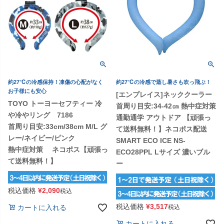
約27℃の冷感保持！凍傷の心配がなく
約27℃の冷感で蒸し暑さも吹っ飛ぶ！
お子様にも安心
[エンプレイス]ネッククーラー
TOYO トーヨーセフティー 冷
首周り目安:34-42㎝ 熱中症対策
や冷やリング 7186
通勤通学 アウトドア 【頑張っ
首周り目安:33cm/38cm M/L グ
て送料無料！】ネコポス配送
レー/ネイビー/ピンク
SMART ECO ICE NS-
熱中症対策 ネコポス【頑張っ
ECO28PPL Lサイズ 濃いブル
て送料無料！】
ー
税込価格
¥
2,090
税込
税込価格
¥
3,517
税込
カートに入れる
カートに入れる