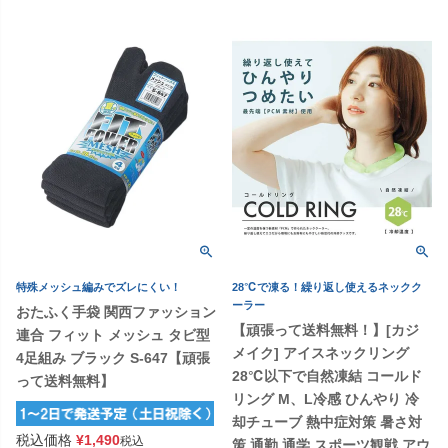
特殊メッシュ編みでズレにくい！
28℃で凍る！繰り返し使えるネックク
ーラー
おたふく手袋 関西ファッション
【頑張って送料無料！】[カジ
連合 フィット メッシュ タビ型
メイク] アイスネックリング
4足組み ブラック S-647【頑張
28℃以下で自然凍結 コールド
って送料無料】
リング M、L冷感 ひんやり 冷
却チューブ 熱中症対策 暑さ対
税込価格
¥
1,490
税込
策 通勤 通学 スポーツ観戦 アウ