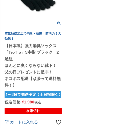
空気触媒加工で消臭・抗菌・防汚の３大
効果！
【日本製】強力消臭ソックス
「TioTio」5本指 ブラック 2
足組
ほんとに臭くならない靴下！
父の日プレゼントに是非！
ネコポス配送【頑張って送料無
料！】
税込価格
¥
1,980
税込
在庫切れ
カートに入れる