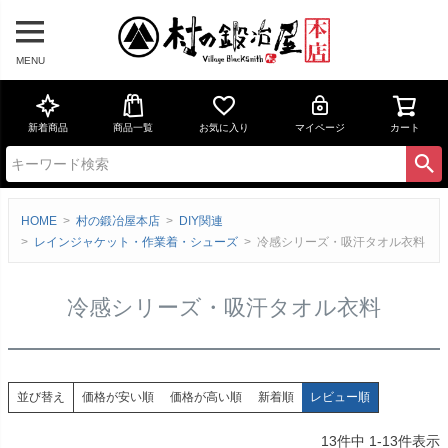
MENU
新着商品
商品一覧
お気に入り
マイページ
カート
HOME
村の鍛冶屋本店
DIY関連
レインジャケット・作業着・シューズ
冷感シリーズ・吸汗タオル衣料
冷感シリーズ・吸汗タオル衣料
価格が安い順
価格が高い順
新着順
レビュー順
並び替え
13
件中
1
-
13
件表示