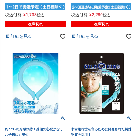
税込価格
¥
1,738
税込価格
¥
2,280
税込
税込
在庫切れ
在庫切れ
詳細を見る
詳細を見る
約27℃の冷感保持！凍傷の心配がなく
宇宙飛行士を守るために開発された特殊
お子様にも安心
物質を採用！