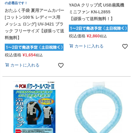
の必需品です！
YADA クリップ式 USB扇風機
おたふく手袋 夏用アームカバー
ミニファン KN-L2855
[コットン100％ レディース用
【頑張って送料無料！】
メッシュ ロング] UV-3421 ブラ
ック フリーサイズ【頑張って送
税込価格
¥
2,860
税込
料無料】
カートに入れる
税込価格
¥
1,654
税込
カートに入れる