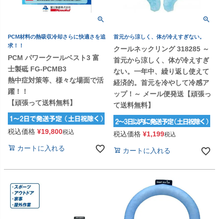
PCM材料の熱吸収冷却さらに快適さを追
首元から涼しく、体が冷えすぎない。
求！！
クールネックリング 318285 ～
PCM パワークールベスト3 富
首元から涼しく、体が冷えすぎ
士製砥 FG-PCMB3
ない。一年中、繰り返し使えて
熱中症対策等、様々な場面で活
経済的。首元を冷やして冷感ア
躍！！
ップ！～ メール便発送【頑張っ
【頑張って送料無料】
て送料無料】
税込価格
¥
19,800
税込
税込価格
¥
1,199
税込
カートに入れる
カートに入れる