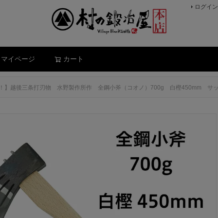
ログイン
検索
マイページ
カート
】越後三条打刃物 水野製作所作 全鋼小斧（コオノ）700g 白樫450mm サック入