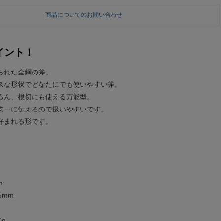
商品についてのお問い合わせ
イント！
られた全鋼の斧。
スな形状でどなたにでも使いやすい斧。
ろん、根切にも使える万能型。
均一に伝えるので扱いやすいです。
好まれる形です。
m
5mm
0g