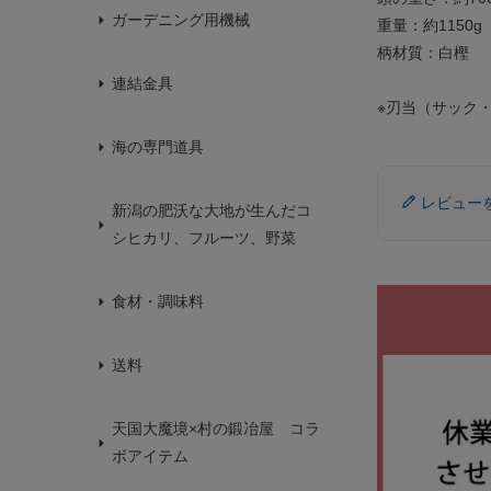
ガーデニング用機械
重量：約1150g
柄材質：白樫
連結金具
※刃当（サック
海の専門道具
レビュー
新潟の肥沃な大地が生んだコ
シヒカリ、フルーツ、野菜
食材・調味料
送料
天国大魔境×村の鍛冶屋 コラ
ボアイテム