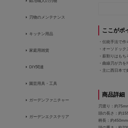
鍛冶職人の刃物
刃物のメンテナンス
ここがポ
キッチン用品
・伝統手法で作
・オーソドック
家庭用雑貨
・薪割りはもち
・曲線刃が力を
DIY関連
・主に西日本で
園芸用具・工具
商品詳細
ガーデンファニチャー
刃渡り：約75m
頭の長さ：約15
ガーデンエクステリア
柄長：約450mm
頭の重さ：約70