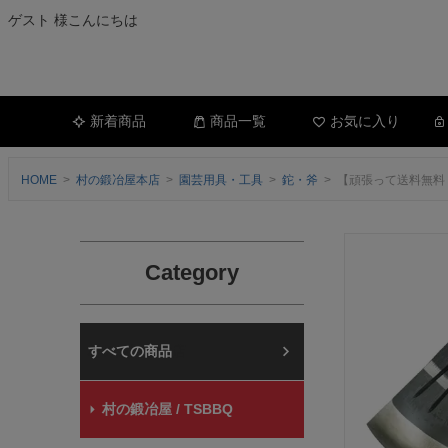
ゲスト 様こんにちは
新着商品
商品一覧
お気に入り
HOME
村の鍛冶屋本店
園芸用具・工具
鉈・斧
【頑張って送料無料！
Category
村の鍛冶屋本店
村の鍛冶屋 / TSBBQ