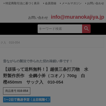
特定商取引法に基づく表示
会員登録
メールマガジン
お問い合わせ
info@muranokajiya.jp
お問い合わせ
 010-054
昔ながらの製法で作られた切れ味鋭い斧です！
【頑張って送料無料！】越後三条打刃物 水
野製作所作 全鋼小斧（コオノ）700g 白
樫450mm サック入 010-054
商品番号
010-054