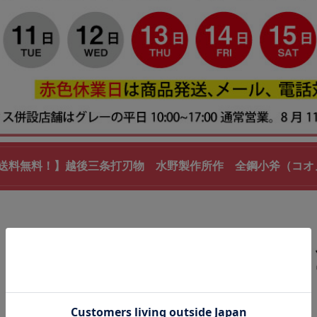
送料無料！】越後三条打刃物 水野製作所作 全鋼小斧（コオノ）70