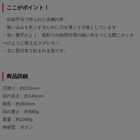
ここがポイント！
・伝統手法で作られた全鋼の斧。
・喰い込みを良くするために刃を薄くそぎ落としています
・使い勝手がよく、薪割りの他焚付用の細い木をつくる際にカッタ
ーのように使えるスグレモノ。
・主に西日本で好まれる形です。
商品詳細
刃渡り：約110mm
頭の長さ：約145mm
柄長：約360mm
頭の重さ：約680g
重量：約1040g
柄材質：ボタン