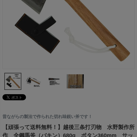
昔ながらの製法で作られた切れ味鋭い斧です！
【頑張って送料無料！】越後三条打刃物 水野製作所
作 全鋼馬斧（バキン）680g ボタン360mm サッ