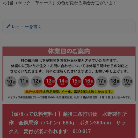
※刃当（サック・革ケース）の色が変わる場合がございます
レビューを書く
【頑張って送料無料！】越後三条打刃物 水野製作所
作 全鋼馬斧（バキン）680g ボタン360mm サッ
ク入 焚付が楽に作れます 010-017