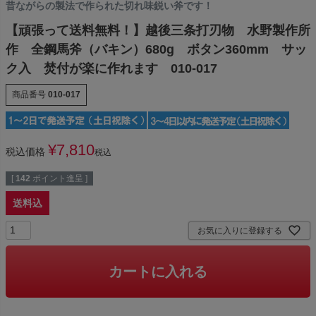
昔ながらの製法で作られた切れ味鋭い斧です！
【頑張って送料無料！】越後三条打刃物 水野製作所
作 全鋼馬斧（バキン）680g ボタン360mm サッ
ク入 焚付が楽に作れます 010-017
商品番号
010-017
¥
7,810
税込価格
税込
[
142
ポイント進呈 ]
送料込
お気に入りに登録する
カートに入れる