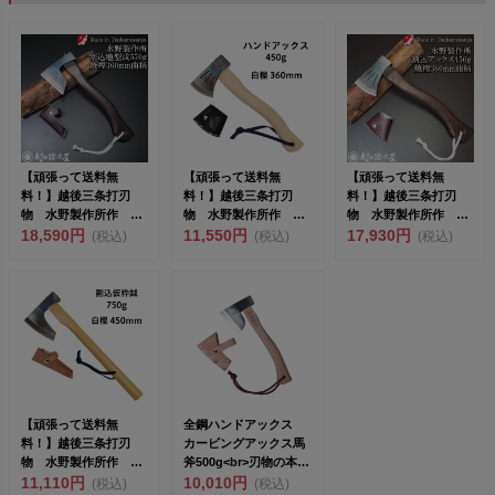
【頑張って送料無
【頑張って送料無
【頑張って送料無
料！】越後三条打刃
料！】越後三条打刃
料！】越後三条打刃
物 水野製作所作 焼
物 水野製作所作 ハ
物 水野製作所作 焼
曲柄割込地型鉞（まさ
18,590円
ンドアックス450g 白
11,550円
曲柄 割込アックス
17,930円
(税込)
(税込)
(税込)
かり）57...
樫36...
450g 樫...
【頑張って送料無
全鋼ハンドアックス
料！】越後三条打刃
カービングアックス馬
物 水野製作所作 割
斧500g<br>刃物の本場
込仮枠鉞（まさかり）
11,110円
三条...
10,010円
(税込)
(税込)