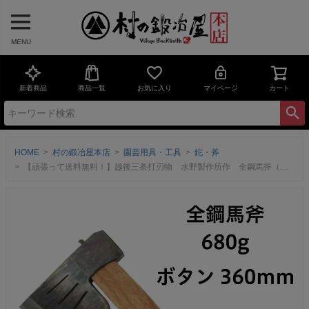
MENU
新着商品
商品一覧
お気に入り
マイページ
カート
HOME
村の鍛冶屋本店
園芸用具・工具
鉈・斧
【頑張って送料無料！】越後三条打刃物 水野製作所作 全鋼馬斧（バキン）680g ボタン360mm サック入 焚付が楽に作れます 010-017