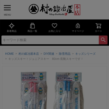
MENU
新着商品
商品一覧
お気に入り
マイページ
カート
HOME
村の鍛冶屋本店
DIY関連
除雪用品
キッズシリーズ
キッズスキー！ジュニアスキー 80cm 長靴スキーです！