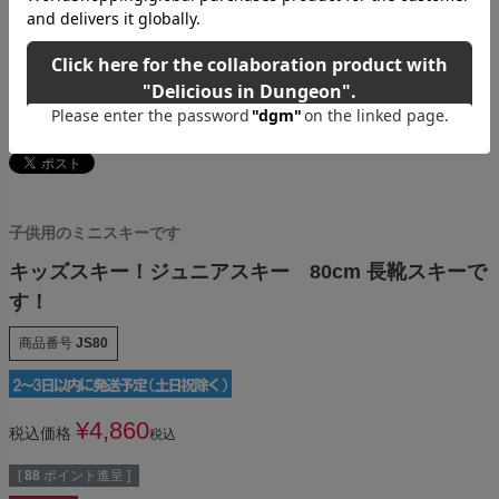
子供用のミニスキーです
キッズスキー！ジュニアスキー 80cm 長靴スキーで
す！
商品番号
JS80
¥
4,860
税込価格
税込
[
88
ポイント進呈 ]