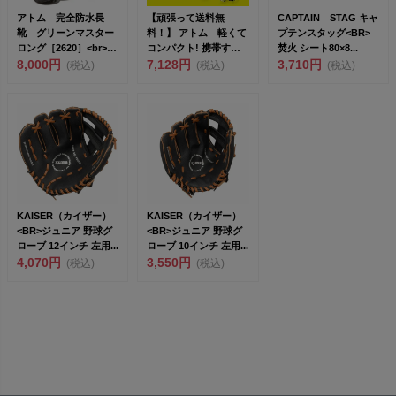
アトム 完全防水長
【頑張って送料無
CAPTAIN STAG キャ
靴 グリーンマスター
料！】 アトム 軽くて
プテンスタッグ<BR>
ロング［2620］<br>プ
コンパクト! 携帯する
焚火 シート80×8...
ロフェ...
8,000円
ブーツ ポケブー
7,128円
3,710円
(税込)
(税込)
(税込)
POK...
KAISER（カイザー）
KAISER（カイザー）
<BR>ジュニア 野球グ
<BR>ジュニア 野球グ
ローブ 12インチ 左用...
ローブ 10インチ 左用...
4,070円
3,550円
(税込)
(税込)