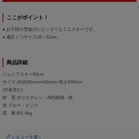
ここがポイント！
● お子様の雪遊びにピッタリなミニスキーです。
● 適応くつサイズ18～22cm。
商品詳細
ジュニアスキー80cm
サイズ (約)526mm×426mm×長さ930mm
(外装含む)
材 質 ポリエチレン・ABS樹脂・鉄
色 ブルー・ピンク
質 量 約1.4kg
レビューを書く