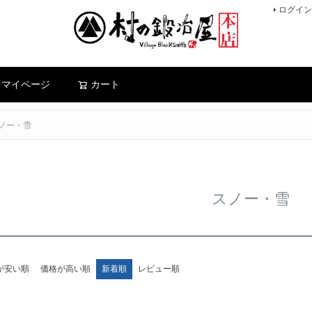
ログイン
検索
マイページ
カート
ノー・雪
スノー・雪
が安い順
価格が高い順
新着順
レビュー順