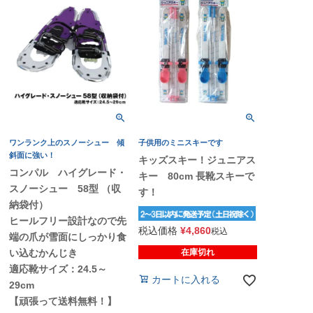
ワンランク上のスノーシュー 傾
子供用のミニスキーです
斜面に強い！
キッズスキー！ジュニアス
コンパル ハイグレード・
キー 80cm 長靴スキーで
スノーシュー 58型 （収
す！
納袋付）
ヒールフリー設計なので先
税込価格
¥
4,860
税込
端の爪が雪面にしっかり食
在庫切れ
い込むかんじき
適応靴サイズ：24.5～
カートに入れる
29cm
【頑張って送料無料！】