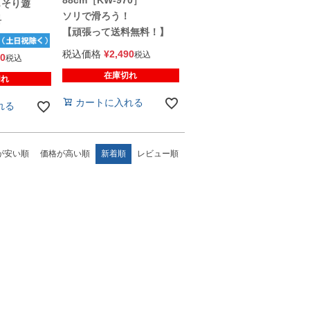
88cm［KW-970］
もそり遊
ソリで滑ろう！
料
【頑張って送料無料！】
税込価格
¥
2,490
税込
00
税込
在庫切れ
切れ
カートに入れる
れる
が安い順
価格が高い順
新着順
レビュー順