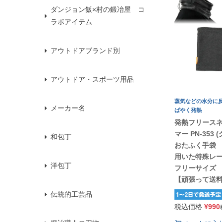
ダンジョン飯×村の鍛冶屋 コ
ラボアイテム
アウトドアブランド別
アウトドア・スポーツ用品
蒸気などの水分に
メーカー名
ばやく発熱
発熱フリース
マー PN-353 
和包丁
おたふく手袋
用いた特殊レ
洋包丁
フリーサイ
【頑張って送
伝統的工芸品
税込価格
¥
990