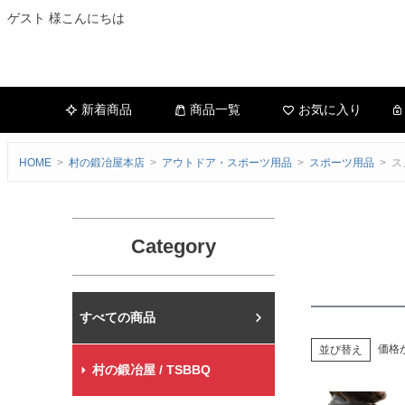
ゲスト 様こんにちは
新着商品
商品一覧
お気に入り
HOME
村の鍛冶屋本店
アウトドア・スポーツ用品
スポーツ用品
ス
Category
村の鍛冶屋本店
価格
並び替え
村の鍛冶屋 / TSBBQ