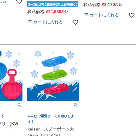
れる
税込価格
¥
3,170
税込
税込価格
¥
14,630
税込
カートに入れる
カートに入れる
よう！
みんなで雪遊び・そり遊びしよ
う！
ソリ （KW-
kaiser スノーボート大