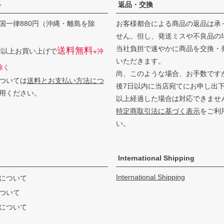
料
返品・交換
国一律880円（沖縄・離島を除
お客様都合による商品の返品は承
せん。但し、発送ミスや不良品の
当社負担で速やかに商品を交換・
送料無料
0円以上お買い上げで
※沖
いただきます。
除く
尚、このような場合、お手数です
ついては
送料とお支払い方法につ
後7日以内に当店宛てにお申し出
用ください。
以上経過した場合は対応できませ
特定商取引法に基づく表示
をご利
い。
International Shipping
International Shipping
について
ついて
について