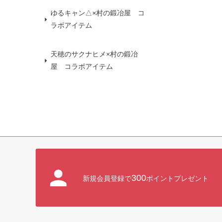
ゆるキャン△×村の鍛冶屋 コ
ラボアイテム
天穂のサクナヒメ×村の鍛冶
屋 コラボアイテム
300
新規会員登録で
ポイントプレゼント