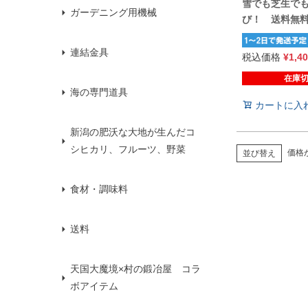
雪でも芝生で
ガーデニング用機械
び！ 送料無
連結金具
税込価格
¥
1,4
在庫
海の専門道具
カートに入
新潟の肥沃な大地が生んだコ
シヒカリ、フルーツ、野菜
価格
並び替え
食材・調味料
送料
天国大魔境×村の鍛冶屋 コラ
ボアイテム