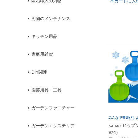
鍛冶職人の刃物
カートに入
刃物のメンテナンス
キッチン用品
家庭用雑貨
DIY関連
園芸用具・工具
ガーデンファニチャー
みんなで雪遊びし
kaiser ヒップ
ガーデンエクステリア
974）