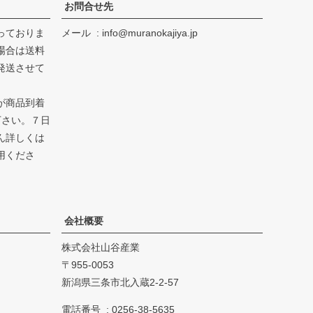
お問合せ先
っておりま
メール
info@muranokajiya.jp
場合は送料
発送させて
が商品到着
下さい。７日
ん詳しくは
用くださ
会社概要
株式会社山谷産業
955-0053
新潟県三条市北入蔵2-2-57
電話番号
0256-38-5635