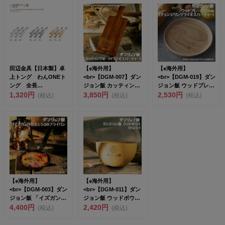
田辺金具【日本製】卓
【※海外用】
【※海外用】
上トング わんONEト
<br>【DGM-007】ダン
<br>【DGM-019】ダン
ング 全長
ジョン飯 カッティング
ジョン飯 ウッドプレー
18cm（692549）<...
1,320円
ボード（...
3,850円
ト20c...
2,530円
(税込)
(税込)
(税込)
【※海外用】
【※海外用】
<br>【DGM-003】ダン
<br>【DGM-011】ダン
ジョン飯 「イズガンダ
ジョン飯 ウッドボウル
のセンシ...
4,400円
（センシ...
2,420円
(税込)
(税込)