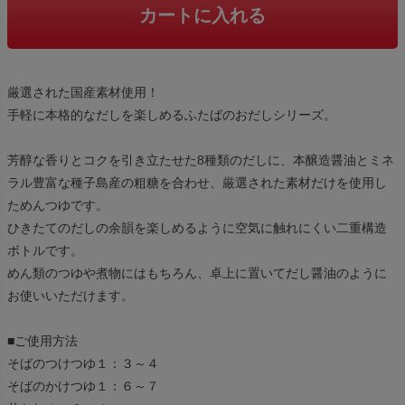
カートに入れる
厳選された国産素材使用！
手軽に本格的なだしを楽しめるふたばのおだしシリーズ。
芳醇な香りとコクを引き立たせた8種類のだしに、本醸造醤油とミネ
ラル豊富な種子島産の粗糖を合わせ、厳選された素材だけを使用し
ためんつゆです。
ひきたてのだしの余韻を楽しめるように空気に触れにくい二重構造
ボトルです。
めん類のつゆや煮物にはもちろん、卓上に置いてだし醤油のように
お使いいただけます。
■ご使用方法
そばのつけつゆ１：３～４
そばのかけつゆ１：６～７