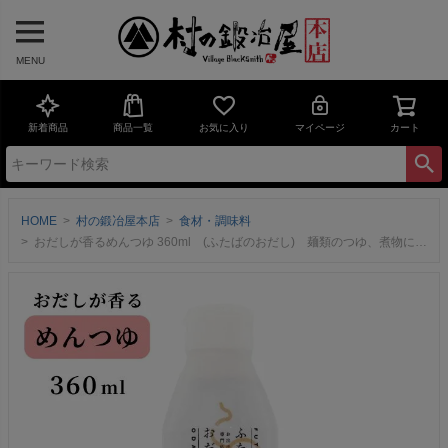
MENU
新着商品
商品一覧
お気に入り
マイページ
カート
HOME
村の鍛冶屋本店
食材・調味料
おだしが香るめんつゆ 360ml (ふたばのおだし) 麺類のつゆ、煮物に！卓上に置くボトルとしても 8種のお出汁が香る奥深い味わい