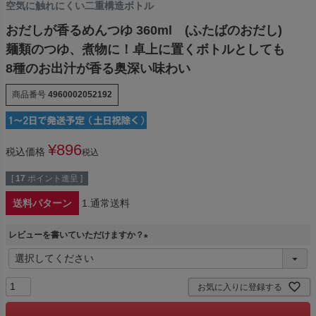
空気に触れにくい二重構造ボトル
おだしが香るめんつゆ 360ml (ふたばのおだし)
麺類のつゆ、煮物に！卓上に置くボトルとしても
8種のお出汁が香る奥深い味わい
商品番号
4960002052192
¥
896
税込価格
税込
[
17
ポイント進呈 ]
送料パターン
1.通常送料
レビューを書いていただけますか？
(
必
須
お気に入りに登録する
)