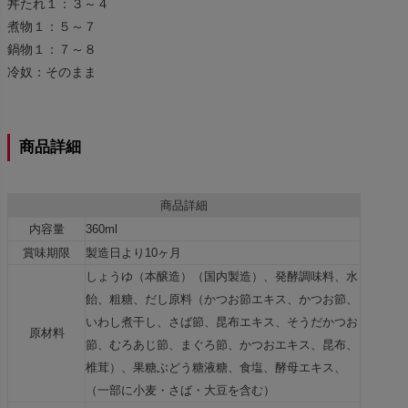
丼たれ１：３～４
煮物１：５～７
鍋物１：７～８
冷奴：そのまま
商品詳細
商品詳細
内容量
360ml
賞味期限
製造日より10ヶ月
しょうゆ（本醸造）（国内製造）、発酵調味料、水
飴、粗糖、だし原料（かつお節エキス、かつお節、
いわし煮干し、さば節、昆布エキス、そうだかつお
原材料
節、むろあじ節、まぐろ節、かつおエキス、昆布、
椎茸）、果糖ぶどう糖液糖、食塩、酵母エキス、
（一部に小麦・さば・大豆を含む）