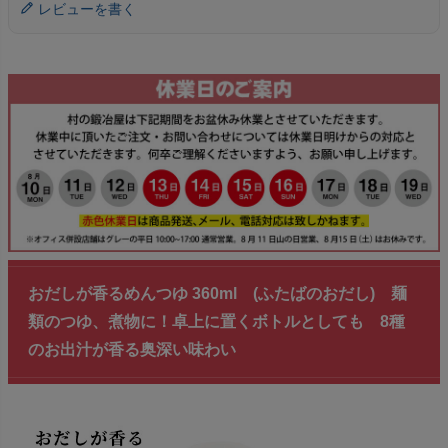
レビューを書く
おだしが香るめんつゆ 360ml (ふたばのおだし) 麺
類のつゆ、煮物に！卓上に置くボトルとしても 8種
のお出汁が香る奥深い味わい