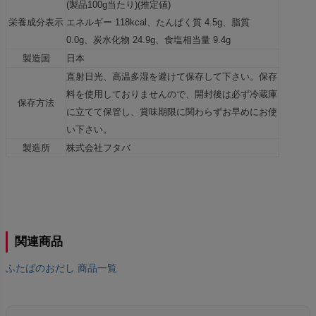
(製品100g当たり)(推定値)
栄養成分表示
エネルギー 118kcal、たんぱく質 4.5g、脂質
0.0g、炭水化物 24.9g、食塩相当量 9.4g
製造国
日本
直射日光、高温多湿を避けて保存して下さい。保存
料を使用しておりませんので、開封後は必ず冷蔵庫
保存方法
に立てて保管し、賞味期限に関わらずお早めにお使
い下さい。
製造所
株式会社フタバ
関連商品
ふたばのおだし 商品一覧