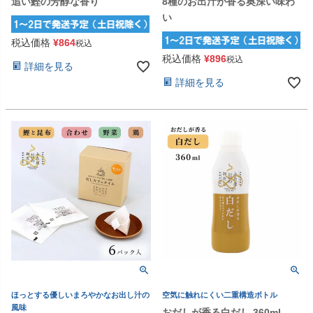
追い鰹の芳醇な香り
8種のお出汁が香る奥深い味わ
い
税込価格
¥
864
税込
税込価格
¥
896
税込
詳細を見る
詳細を見る
ほっとする優しいまろやかなお出し汁の
空気に触れにくい二重構造ボトル
風味
おだしが香る白だし 360ml