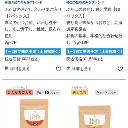
特徴の昆布のみをブレンド
特徴の昆布のみをブレンド
ふたばのおだし 合わせあご入り
ふたばのおだし 鰹と昆布【18
【7パック入】
パック入】
国産のかつお節、いわし煮干
香り高い国産かつお節と、北海
し、あご煮干し、椎茸、昆布を
道産真昆布
使用
和食の基本、本格的な合わせだ
8g×7P
し 8g×18P
税込価格
¥
621
税込価格
¥
1,539
税込
税込
詳細を見る
詳細を見る