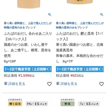
香り高い原料節と、上品で澄んだだしが
香り高い原料節と、上品で澄んだだしが
特徴の昆布のみをブレンド
特徴の昆布のみをブレンド
ふたばのおだし 合わせあご入り
ふたばのおだし 鰹と昆布【7パ
【18パック入】
ック入】
国産のかつお節、いわし煮干
香り高い国産かつお節と、北海
し、あご煮干し、椎茸、昆布を
道産真昆布
使用
和食の基本、本格的な合わせだ
8g×18P
し 8g×7P
税込価格
¥
1,539
税込価格
¥
621
税込
税込
詳細を見る
詳細を見る