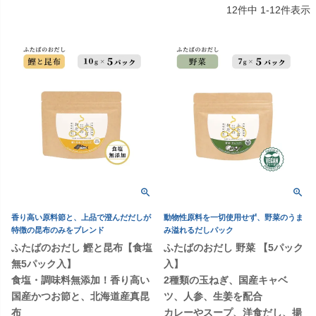
12
件中
1
-
12
件表示
香り高い原料節と、上品で澄んだだしが
動物性原料を一切使用せず、野菜のうま
特徴の昆布のみをブレンド
み溢れるだしパック
ふたばのおだし 鰹と昆布【食塩
ふたばのおだし 野菜 【5パック
無5パック入】
入】
食塩・調味料無添加！香り高い
2種類の玉ねぎ、国産キャベ
国産かつお節と、北海道産真昆
ツ、人参、生姜を配合
布
カレーやスープ、洋食だし、揚