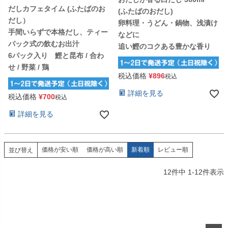
だしカフェタイム (ふたばのお
(ふたばのおだし)
だし）
卵料理・うどん・鍋物、浅漬け
手間いらずで本格だし、ティー
などに
パック式の飲むお出汁
追い鰹のコクある豊かな香り
6パック入り 鰹と昆布 / 合わ
せ / 野菜 / 鶏
税込価格
¥
896
税込
詳細を見る
税込価格
¥
700
税込
詳細を見る
価格が安い順
価格が高い順
新着順
レビュー順
並び替え
12
件中
1
-
12
件表示