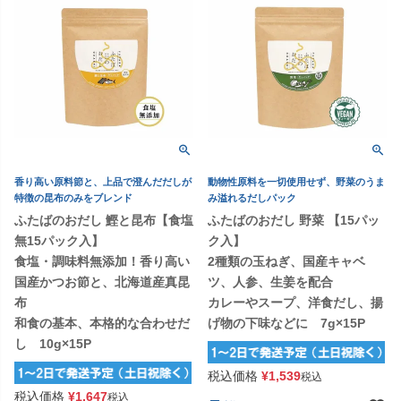
香り高い原料節と、上品で澄んだだしが
動物性原料を一切使用せず、野菜のうま
特徴の昆布のみをブレンド
み溢れるだしパック
ふたばのおだし 鰹と昆布【食塩
ふたばのおだし 野菜 【15パッ
無15パック入】
ク入】
食塩・調味料無添加！香り高い
2種類の玉ねぎ、国産キャベ
国産かつお節と、北海道産真昆
ツ、人参、生姜を配合
布
カレーやスープ、洋食だし、揚
和食の基本、本格的な合わせだ
げ物の下味などに 7g×15P
し 10g×15P
税込価格
¥
1,539
税込
税込価格
¥
1,647
税込