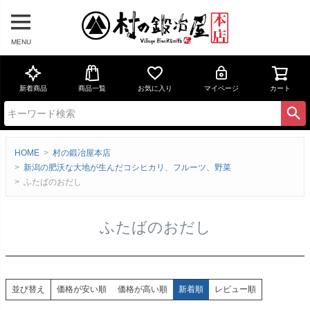
MENU
新着商品
商品一覧
お気に入り
マイページ
カート
HOME
村の鍛冶屋本店
新潟の肥沃な大地が生んだコシヒカリ、フルーツ、野菜
ふたばのおだし
ふたばのおだし
価格が安い順
価格が高い順
新着順
レビュー順
並び替え