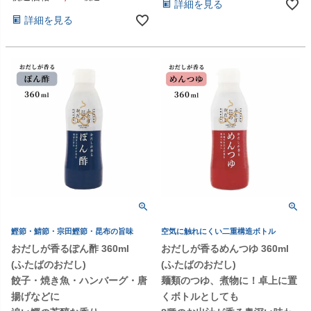
詳細を見る
詳細を見る
鰹節・鯖節・宗田鰹節・昆布の旨味
空気に触れにくい二重構造ボトル
おだしが香るぽん酢 360ml
おだしが香るめんつゆ 360ml
(ふたばのおだし)
(ふたばのおだし)
餃子・焼き魚・ハンバーグ・唐
麺類のつゆ、煮物に！卓上に置
揚げなどに
くボトルとしても