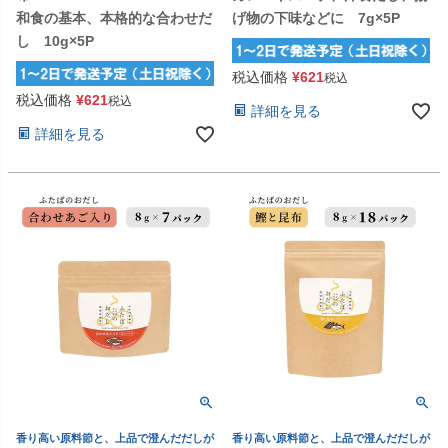
和食の基本、本格的な合わせだ
げ物の下味などに 7g×5P
し 10g×5P
税込価格
¥
621
税込
税込価格
¥
621
税込
詳細を見る
詳細を見る
香り高い原料節と、上品で澄んだだしが
香り高い原料節と、上品で澄んだだしが