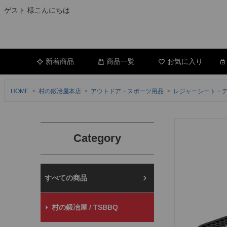
ゲスト 様こんにちは
新着商品
商品一覧
お気に入り
HOME
村の鍛冶屋本店
アウトドア・スポーツ用品
レジャーシート・
Category
村の鍛冶屋本店
村の鍛冶屋 / TSBBQ