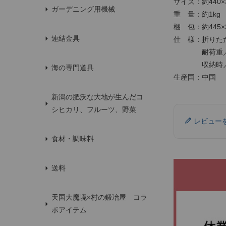
サイズ：約440×3
ガーデニング用機械
重 量：約1kg
梱 包：約445×
連結金具
仕 様：折りた
耐荷重／約
収納時／約32
海の専門道具
生産国：中国
新潟の肥沃な大地が生んだコ
シヒカリ、フルーツ、野菜
レビュー
食材・調味料
送料
天国大魔境×村の鍛冶屋 コラ
ボアイテム