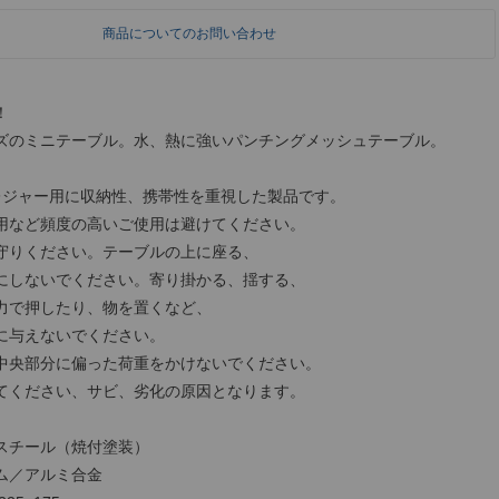
商品についてのお問い合わせ
！
ズのミニテーブル。水、熱に強いパンチングメッシュテーブル。
レジャー用に収納性、携帯性を重視した製品です。
用など頻度の高いご使用は避けてください。
守りください。テーブルの上に座る、
にしないでください。寄り掛かる、揺する、
力で押したり、物を置くなど、
に与えないでください。
中央部分に偏った荷重をかけないでください。
てください、サビ、劣化の原因となります。
スチール（焼付塗装）
アルミ合金