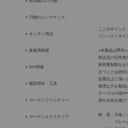
鍛冶職人の刃物
刃物のメンテナンス
ここがポイント
キッチン用品
コンパクトサイ
※本製品は野外
家庭用雑貨
常設及び日常使
耐荷重制限をお
DIY関連
立つことは絶対
必要以上に強い
園芸用具・工具
無理な力を製品
テーブルの端や
ガーデンファニチャー
雨や水気を避け
材 質：天板／
ガーデンエクステリア
フレーム／