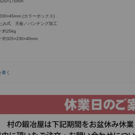
25×175mm
330×45mm (カラーボックス)
たみ式 天板／パンチング加工
25kg
5×230×40mm
を書く