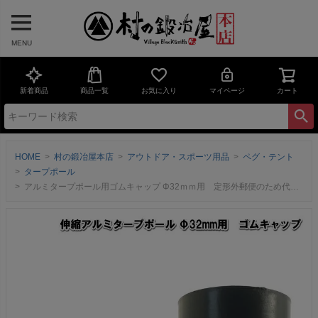
MENU
新着商品
商品一覧
お気に入り
マイページ
カート
HOME
村の鍛冶屋本店
アウトドア・スポーツ用品
ペグ・テント
タープポール
アルミタープポール用ゴムキャップ Φ32ｍｍ用 定形外郵便のため代引き、日時指定不可 【村の鍛冶屋】