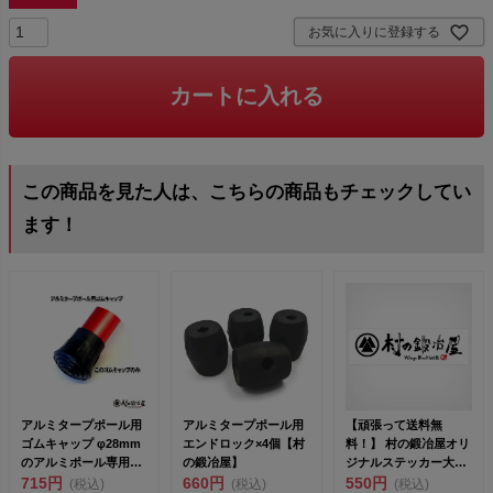
お気に入りに登録する
カートに入れる
この商品を見た人は、こちらの商品もチェックしてい
ます！
アルミタープポール用
アルミタープポール用
【頑張って送料無
ゴムキャップ φ28mm
エンドロック×4個【村
料！】 村の鍛冶屋オリ
のアルミポール専用で
の鍛冶屋】
ジナルステッカー大
す 定形外郵便のため...
715円
660円
（サイズ：
550円
(税込)
(税込)
(税込)