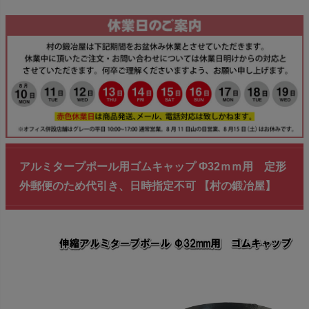
アルミタープポール用ゴムキャップ Φ32ｍｍ用 定形
外郵便のため代引き、日時指定不可 【村の鍛冶屋】