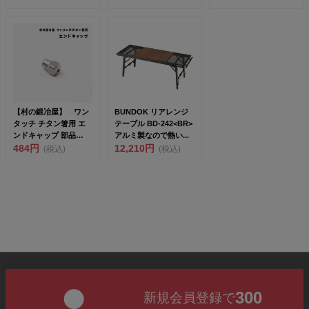
25×7.5cm）...
【村の鍛冶屋】 ワン
BUNDOK リアレンジ
タッチ チタン箸用 エ
テーブル BD-242<BR>
ンドキャップ 部品
アルミ製なので熱い...
<br>※エ...
484円
12,210円
(税込)
(税込)
300
新規会員登録で