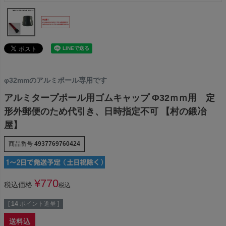
φ32mmのアルミポール専用です
アルミタープポール用ゴムキャップ Φ32ｍｍ用 定
形外郵便のため代引き、日時指定不可 【村の鍛冶
屋】
商品番号
4937769760424
¥
770
税込価格
税込
[
14
ポイント進呈 ]
送料込