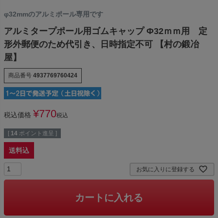
φ32mmのアルミポール専用です
アルミタープポール用ゴムキャップ Φ32ｍｍ用 定
形外郵便のため代引き、日時指定不可 【村の鍛冶
屋】
商品番号
4937769760424
¥
770
税込価格
税込
[
14
ポイント進呈 ]
送料込
お気に入りに登録する
カートに入れる