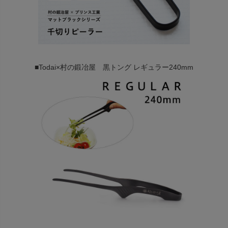
■Todai×村の鍛冶屋 黒トング レギュラー240mm