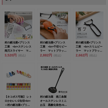
村の鍛冶屋×プリンス
村の鍛冶屋×プリンス
村の鍛冶屋×プリンス
工業 <br>ステンレス
工業 <br>千切りピー
工業 <br>スリムピー
両刃スライサー マッ
ラー マットブラッ
ラー マットブラッ
トブラッ...
3,520円
ク <...
2,882円
ク <...
2,662円
(税込)
(税込)
(税込)
【ネコポス可能】 レト
村の鍛冶屋 燕三条製
ロかわいいZ缶切<br>
オールステンレスミニ
＜村の鍛冶屋×プリン
お玉 黒酸化発色<br>