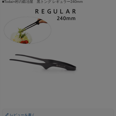
■Todai×村の鍛冶屋 黒トング レギュラー240mm
レビューを書く