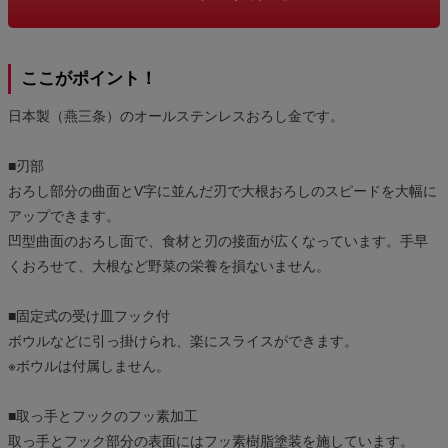
ここがポイント！
日本製（燕三条）のオールステンレスおろし金です。
■刃部
おろし部分の曲面とV字に並んだ刃で大根おろしのスピードを大幅に
アップできます。
凹型曲面のおろし面で、食材と刃の接面が広くなっています。手早
くおろせて、大根など野菜の栄養を損ないません。
■固定式の受け皿フック付
ボウルなどに引っ掛けられ、楽にスライスができます。
※ボウルは付属しません。
■取っ手とフックのフッ素加工
取っ手とフック部分の表面にはフッ素樹脂塗装を施しています。