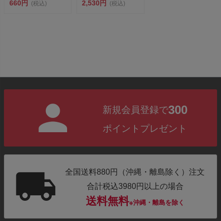
ス工業...
660円
全長21...
2,530円
(税込)
(税込)
300
新規会員登録で
ポイントプレゼント
全国送料880円（沖縄・離島除く）注文
合計税込3980円以上の場合
送料無料
※沖縄・離島を除く