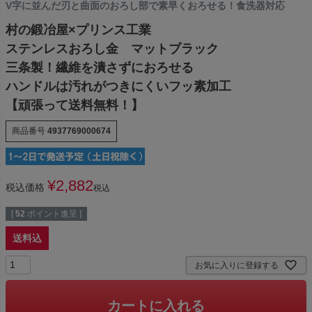
V字に並んだ刃と曲面のおろし部で素早くおろせる！食洗器対応
村の鍛冶屋×プリンス工業
ステンレスおろし金 マットブラック
三条製！繊維を潰さずにおろせる
ハンドルは汚れがつきにくいフッ素加工
【頑張って送料無料！】
商品番号
4937769000674
¥
2,882
税込価格
税込
[
52
ポイント進呈 ]
送料込
お気に入りに登録する
カートに入れる