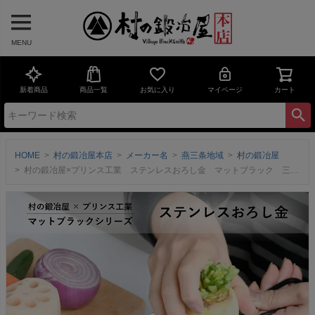
MENU
新着商品
商品一覧
お気に入り
マイページ
カート
HOME
村の鍛冶屋本店
メーカー名
燕三条地域
村の鍛冶屋
村の鍛冶屋×プリンス工業 ステンレスおろし金 マットブラック 三条製！繊維を潰さずにおろせる ハンドルは汚れがつきにくいフッ素加工 【頑張って送料無料！】