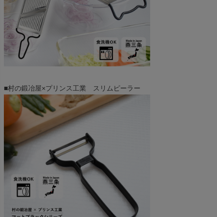
■村の鍛冶屋×プリンス工業 スリムピーラー