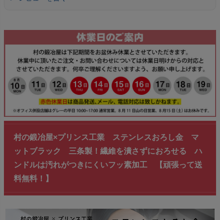
村の鍛冶屋×プリンス工業 ステンレスおろし金 マ
ットブラック 三条製！繊維を潰さずにおろせる ハ
ンドルは汚れがつきにくいフッ素加工 【頑張って送
料無料！】