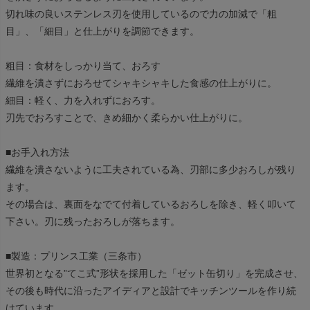
切れ味の良いステンレス刃を使用しているので力の加減で「粗
目」、「細目」と仕上がりを調節できます。
粗目：食材をしっかり当て、おろす
繊維を潰さずにおろせてシャキシャキした食感の仕上がりに。
細目：軽く、力を入れずにおろす。
刃先でおろすことで、きめ細かく柔らかい仕上がりに。
■お手入れ方法
繊維を潰さないように工夫されている為、刃部に多少おろしが残り
ます。
その場合は、裏面をなでて付着しているおろしを除き、軽く叩いて
下さい。刃に残ったおろしが落ちます。
■製造：プリンス工業（三条市）
世界初となる”てこ式”形状を採用した「ゼット缶切り」を完成させ、
その後も時代に沿ったアイディアと設計でキッチンツールを作り続
けています。