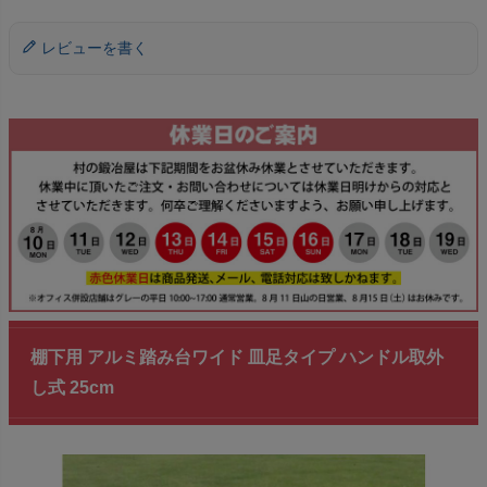
レビューを書く
棚下用 アルミ踏み台ワイド 皿足タイプ ハンドル取外
し式 25cm