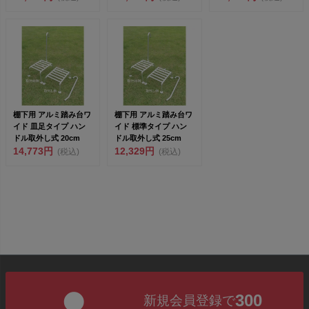
棚下用 アルミ踏み台ワ
棚下用 アルミ踏み台ワ
イド 皿足タイプ ハン
イド 標準タイプ ハン
ドル取外し式 20cm
ドル取外し式 25cm
14,773円
12,329円
(税込)
(税込)
300
新規会員登録で