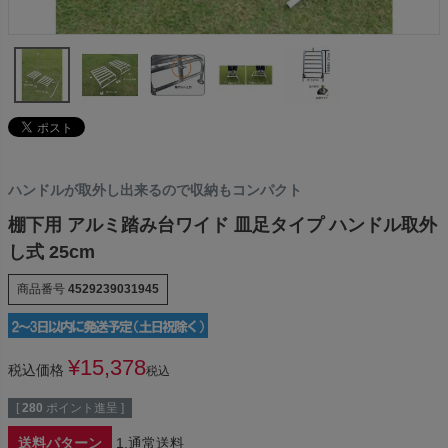
ハンドルが取外し出来るので収納もコンパクト
棚下用 アルミ踏み台ワイド 皿足タイプ ハンドル取外
し式 25cm
商品番号
4529239031945
¥
15,378
税込価格
税込
[
280
ポイント進呈 ]
送料パターン
1.通常送料