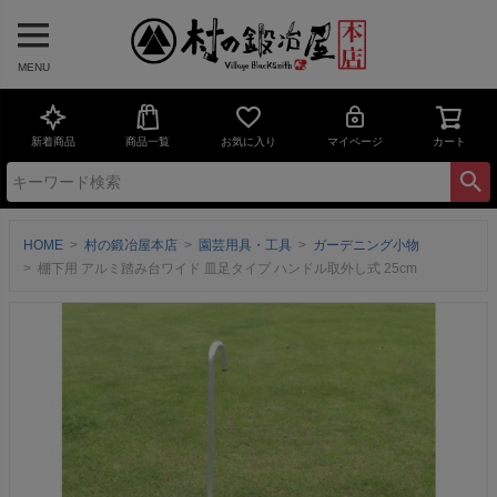
MENU
新着商品
商品一覧
お気に入り
マイページ
カート
HOME
村の鍛冶屋本店
園芸用具・工具
ガーデニング小物
棚下用 アルミ踏み台ワイド 皿足タイプ ハンドル取外し式 25cm