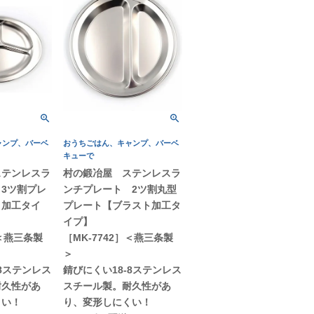
ャンプ、バーベ
おうちごはん、キャンプ、バーベ
キューで
ステンレスラ
村の鍛冶屋 ステンレスラ
3ツ割プレ
ンチプレート 2ツ割丸型
ト加工タイ
プレート【ブラスト加工タ
イプ】
］＜燕三条製
［MK-7742］＜燕三条製
＞
-8ステンレス
錆びにくい18-8ステンレス
耐久性があ
スチール製。耐久性があ
くい！
り、変形しにくい！