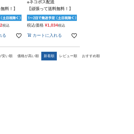
※ネコポス配送
料無料！】
【頑張って送料無料！】
22
税込価格
¥
1,034
税込
税込
れる
カートに入れる
が安い順
価格が高い順
新着順
レビュー順
おすすめ順