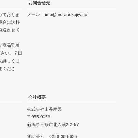
お問合せ先
っておりま
メール
info@muranokajiya.jp
場合は送料
発送させて
が商品到着
下さい。７日
ん詳しくは
用くださ
会社概要
株式会社山谷産業
955-0053
新潟県三条市北入蔵2-2-57
電話番号
0256-38-5635