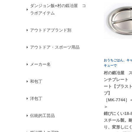
ダンジョン飯×村の鍛冶屋 コ
ラボアイテム
アウトドアブランド別
アウトドア・スポーツ用品
おうちごはん、キ
メーカー名
キューで
村の鍛冶屋 
ンチプレート 
和包丁
ート【ブラス
プ】
洋包丁
［MK-7744
＞
錆びにくい18
伝統的工芸品
スチール製。
り、変形しに