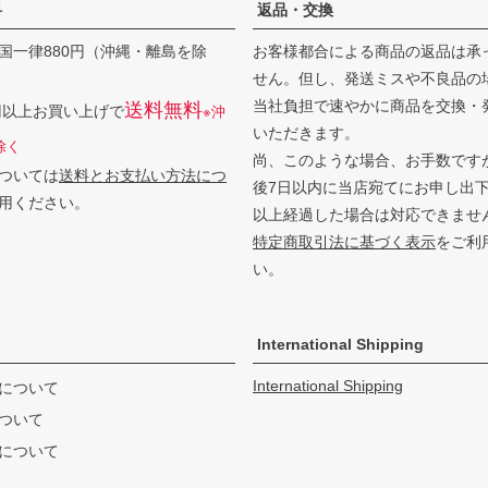
料
返品・交換
国一律880円（沖縄・離島を除
お客様都合による商品の返品は承
せん。但し、発送ミスや不良品の
当社負担で速やかに商品を交換・
送料無料
0円以上お買い上げで
※沖
いただきます。
除く
尚、このような場合、お手数です
ついては
送料とお支払い方法につ
後7日以内に当店宛てにお申し出
用ください。
以上経過した場合は対応できませ
特定商取引法に基づく表示
をご利
い。
International Shipping
International Shipping
について
ついて
について