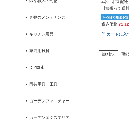
鍛冶職人の刃物
※ネコポス配送
【頑張って送
刃物のメンテナンス
税込価格
¥
1,1
カートに入
キッチン用品
家庭用雑貨
価格
並び替え
DIY関連
園芸用具・工具
ガーデンファニチャー
ガーデンエクステリア