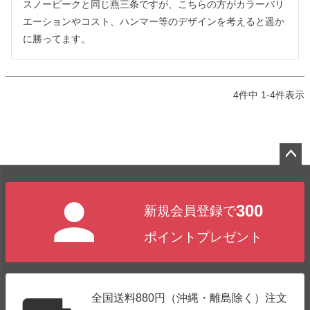
スノーピークと同じ燕三条ですが、こちらの方がカラーバリ
エーションやコスト、ハンマー等のデザインを考えると遥か
に勝ってます。
4
件中
1
-
4
件表示
ペー
ジト
300
新規会員登録で
ップ
へ
ポイントプレゼント
全国送料880円（沖縄・離島除く）注文