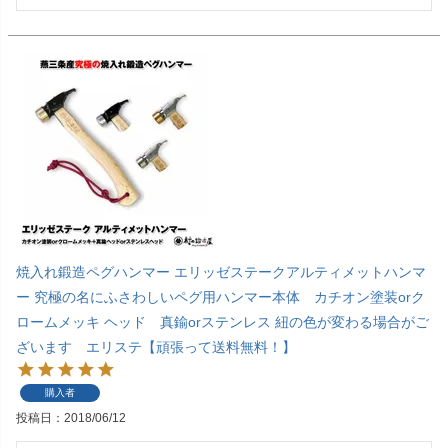
焼入れ鍛造ペグハンマー エリッゼステークアルティメットハンマ
ー 究極の名にふさわしいペグ用ハンマー本体 カチオン塗装orク
ロームメッキ ヘッド 真鍮orステンレス 紐の色が変わる場合がご
ざいます エリステ【頑張って送料無料！】
購入者
投稿日
2018/06/12