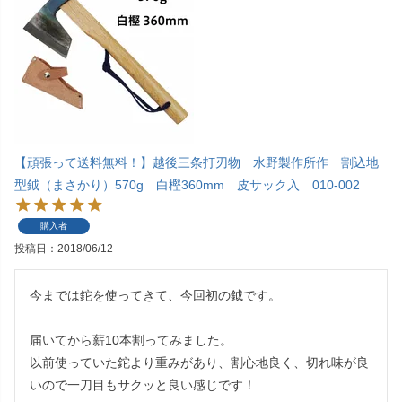
【頑張って送料無料！】越後三条打刃物 水野製作所作 割込地
型鉞（まさかり）570g 白樫360mm 皮サック入 010-002
購入者
投稿日
2018/06/12
今までは鉈を使ってきて、今回初の鉞です。

届いてから薪10本割ってみました。

以前使っていた鉈より重みがあり、割心地良く、切れ味が良
いので一刀目もサクッと良い感じです！ 