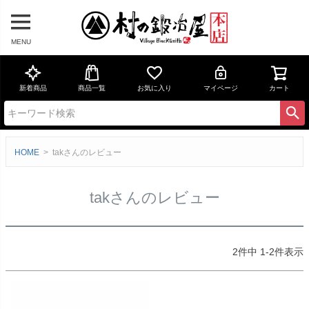
MENU
新着商品
商品一覧
お気に入り
マイページ
カート
HOME
takさんのレビュー
takさんのレビュー
2
件中
1
-
2
件表示