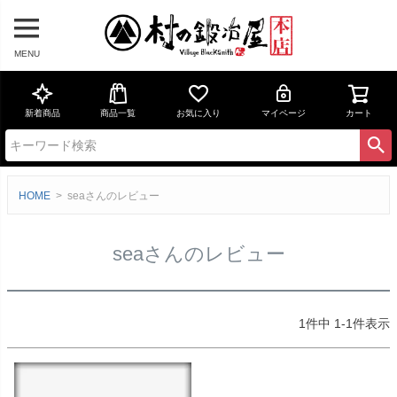
MENU
新着商品
商品一覧
お気に入り
マイページ
カート
HOME
seaさんのレビュー
seaさんのレビュー
1
件中
1
-
1
件表示