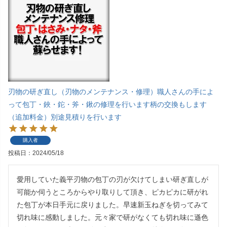
刃物の研ぎ直し（刃物のメンテナンス・修理）職人さんの手によ
って包丁・鋏・鉈・斧・鍬の修理を行います柄の交換もします
（追加料金）別途見積りを行います
購入者
投稿日
2024/05/18
愛用していた義平刃物の包丁の刃が欠けてしまい研ぎ直しが
可能か伺うところからやり取りして頂き、ピカピカに研がれ
た包丁が本日手元に戻りました。早速新玉ねぎを切ってみて
切れ味に感動しました。元々家で研がなくても切れ味に遜色