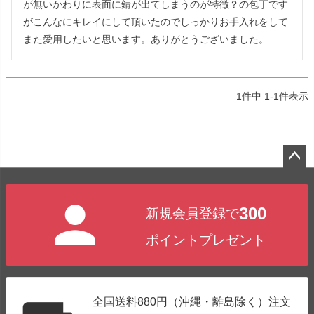
が無いかわりに表面に錆が出てしまうのが特徴？の包丁です
がこんなにキレイにして頂いたのでしっかりお手入れをして
また愛用したいと思います。ありがとうございました。
1
件中
1
-
1
件表示
ペー
ジト
300
新規会員登録で
ップ
へ
ポイントプレゼント
全国送料880円（沖縄・離島除く）注文