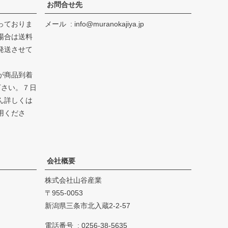
お問合せ先
っておりま
メール
info@muranokajiya.jp
場合は送料
発送させて
が商品到着
下さい。７日
ん詳しくは
用くださ
会社概要
株式会社山谷産業
955-0053
新潟県三条市北入蔵2-2-57
電話番号
0256-38-5635