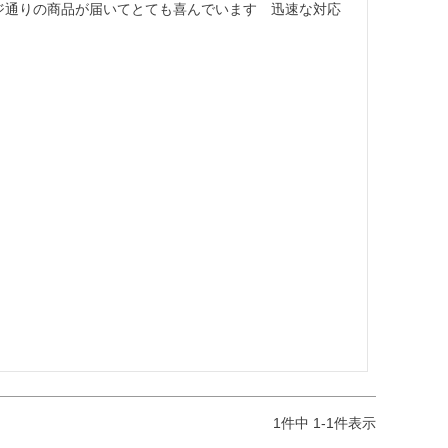
ージ通りの商品が届いてとても喜んでいます　迅速な対応
1
件中
1
-
1
件表示