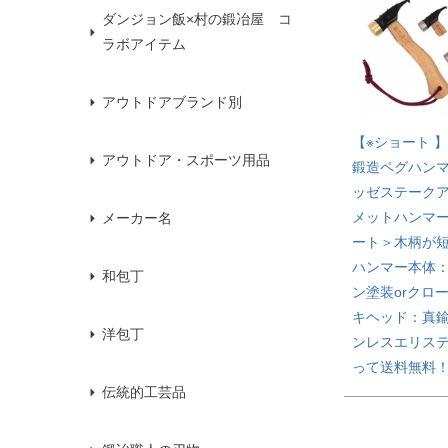
ダンジョン飯×村の鍛冶屋 コ
ラボアイテム
アウトドアブランド別
【※ショート 
アウトドア・スポーツ用品
鍛造ペグハン
ッゼステーク
メットハンマ
メーカー名
ート＞木柄が
ハンマー本体
和包丁
ン塗装orクロ
キヘッド：真鍮
洋包丁
ンレスエリス
って送料無料
伝統的工芸品