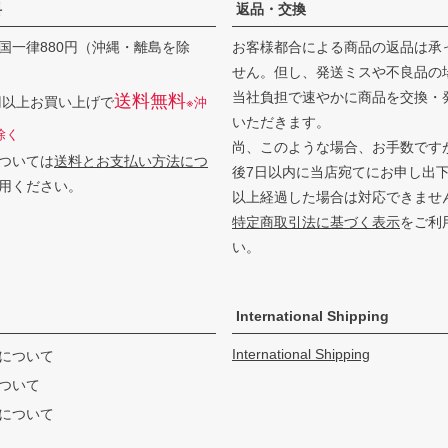
料
返品・交換
国一律880円（沖縄・離島を除
お客様都合による商品の返品は承
せん。但し、発送ミスや不良品の
当社負担で速やかに商品を交換・
送料無料
0円以上お買い上げで
※沖
いただきます。
除く
尚、このような場合、お手数です
ついては
送料とお支払い方法につ
後7日以内に当店宛てにお申し出
用ください。
以上経過した場合は対応できませ
特定商取引法に基づく表示
をご利
い。
International Shipping
International Shipping
について
ついて
について