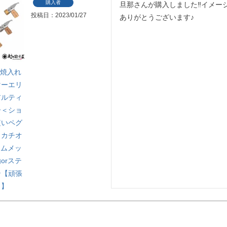
購入者
旦那さんが購入しました‼︎イメ
投稿日
2023/01/27
ありがとうございます♪
】焼入れ
マーエリ
アルティ
ー＜ショ
短いペグ
：カチオ
ームメッ
orステ
テ【頑張
！】