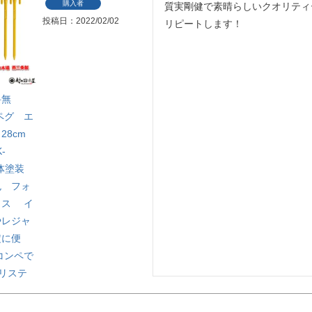
購入者
質実剛健で素晴らしいクオリティ
投稿日
2022/02/02
リピートします！
料無
ペグ エ
28cm
-
 粉体塗装
色 フォ
クス イ
やレジャ
定に便
コンペで
エリステ