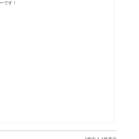
ーです！

1
件中
1
-
1
件表示