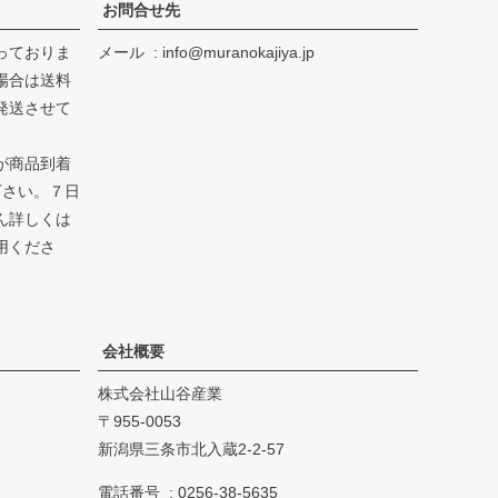
お問合せ先
っておりま
メール
info@muranokajiya.jp
場合は送料
発送させて
が商品到着
下さい。７日
ん詳しくは
用くださ
会社概要
株式会社山谷産業
955-0053
新潟県三条市北入蔵2-2-57
電話番号
0256-38-5635