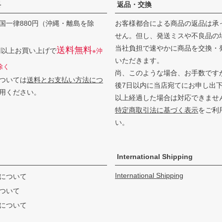
料
返品・交換
国一律880円（沖縄・離島を除
お客様都合による商品の返品は承
せん。但し、発送ミスや不良品の
当社負担で速やかに商品を交換・
送料無料
0円以上お買い上げで
※沖
いただきます。
除く
尚、このような場合、お手数です
ついては
送料とお支払い方法につ
後7日以内に当店宛てにお申し出
用ください。
以上経過した場合は対応できませ
特定商取引法に基づく表示
をご利
い。
International Shipping
International Shipping
について
ついて
について