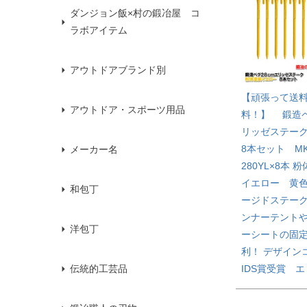
ダンジョン飯×村の鍛冶屋 コ
ラボアイテム
アウトドアブランド別
【頑張って送
アウトドア・スポーツ用品
料！】 鍛造
リッゼステーク
8本セット MK
メーカー名
280YL×8本
イエロー 黄
和包丁
ージドステー
ンナーテント
洋包丁
ーシートの固
利！ デザイン
IDS賞受賞 
伝統的工芸品