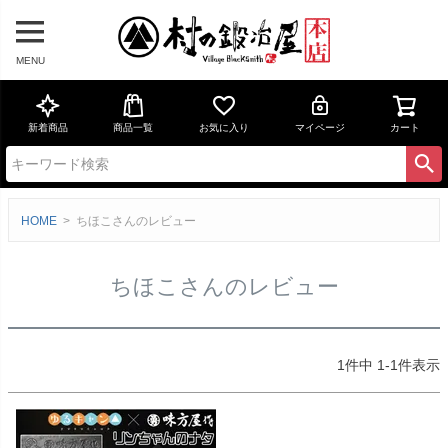
MENU
新着商品
商品一覧
お気に入り
マイページ
カート
HOME
ちほこさんのレビュー
ちほこさんのレビュー
1
件中
1
-
1
件表示