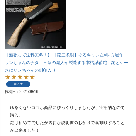
【頑張って送料無料！】 【燕三条製】ゆるキャン△×味方屋作
リンちゃんのナタ 三条の職人が製造する本格派鞘鉈 鉈とケー
スにリンちゃんの刻印入り
購入者
投稿日
2021/09/16
ゆるくないコラボ商品にびっくりしましたが、実用的なので
購入。

鉈は初めてでしたが親切な説明書のおかげで薪割りすること
が出来ました！
