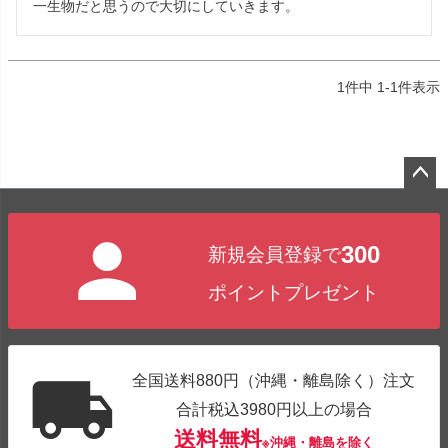
一生物だと思うので大切にしていきます。
1
件中
1
-
1
件表示
ペー
ジト
300
新規会員登録で
ップ
へ
ポイントプレゼント
全国送料880円（沖縄・離島除く）注文
合計税込3980円以上の場合
送料無料
※沖縄・離島を除く