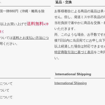
料
返品・交換
国一律880円（沖縄・離島を除
お客様都合による商品の返品は承
せん。但し、発送ミスや不良品の
当社負担で速やかに商品を交換・
送料無料
0円以上お買い上げで
※沖
いただきます。
除く
尚、このような場合、お手数です
ついては
送料とお支払い方法につ
後7日以内に当店宛てにお申し出
用ください。
以上経過した場合は対応できませ
特定商取引法に基づく表示
をご利
い。
International Shipping
International Shipping
について
ついて
について