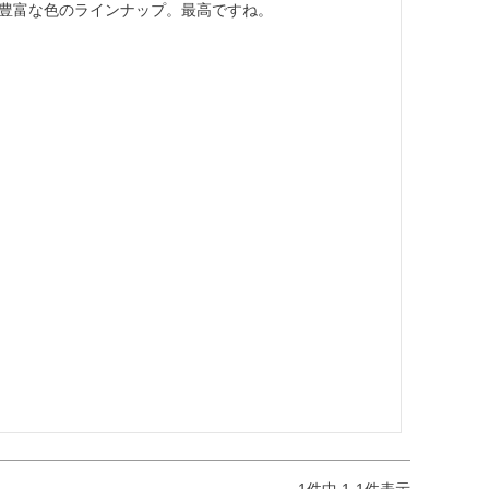
豊富な色のラインナップ。最高ですね。
1
件中
1
-
1
件表示