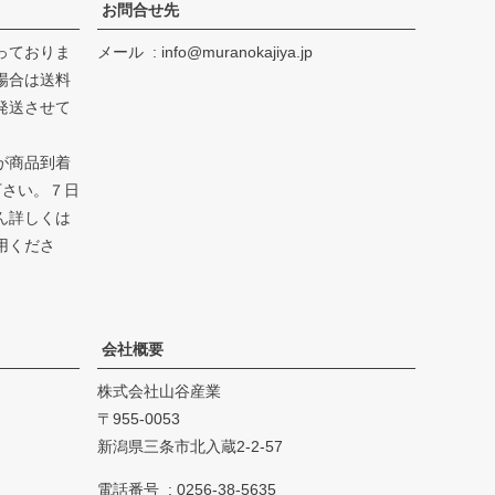
お問合せ先
っておりま
メール
info@muranokajiya.jp
場合は送料
発送させて
が商品到着
下さい。７日
ん詳しくは
用くださ
会社概要
株式会社山谷産業
955-0053
新潟県三条市北入蔵2-2-57
電話番号
0256-38-5635