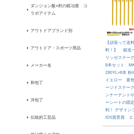
ダンジョン飯×村の鍛冶屋 コ
ラボアイテム
アウトドアブランド別
【頑張って送
アウトドア・スポーツ用品
料！】 鍛造
リッゼステーク
8本セット MK
メーカー名
280YL×8本
イエロー 黄
和包丁
ージドステー
ンナーテント
洋包丁
ーシートの固
利！ デザイン
IDS賞受賞 
伝統的工芸品