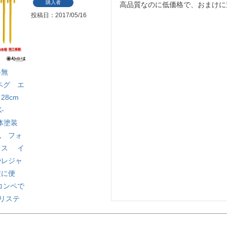
購入者
高品質なのに低価格で、おまけに
投稿日
2017/05/16
料無
ペグ エ
28cm
-
 粉体塗装
色 フォ
クス イ
やレジャ
定に便
コンペで
エリステ