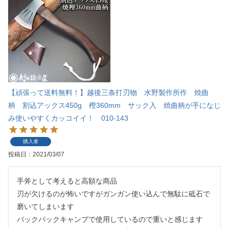
【頑張って送料無料！】越後三条打刃物 水野製作所作 焼曲
柄 割込アックス450g 樫360mm サック入 焼曲柄が手になじ
み使いやすくカッコイイ！ 010-143
購入者
投稿日
2021/03/07
手斧として考えると高額な商品

刃が欠けるのが怖いですがガンガン使い込んで無駄に砥石で
磨いてしまいます

バックパックキャンプで使用しているので重いと感じます