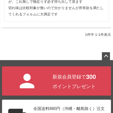
が、これ無しで物足りず必ず持ち出して居ます

切れ味は比較対象が無いので分かりませんが所有欲を満たし
てくれるフォルムに大満足です
1
件中
1
-
1
件表示
ペー
ジト
300
新規会員登録で
ップ
へ
ポイントプレゼント
全国送料880円（沖縄・離島除く）注文