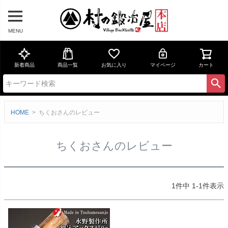
MENU
新着商品
商品一覧
お気に入り
マイページ
カート
HOME
ちくおさんのレビュー
ちくおさんのレビュー
1
件中
1
-
1
件表示