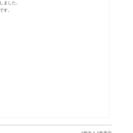
しました。

です。
1
件中
1
-
1
件表示