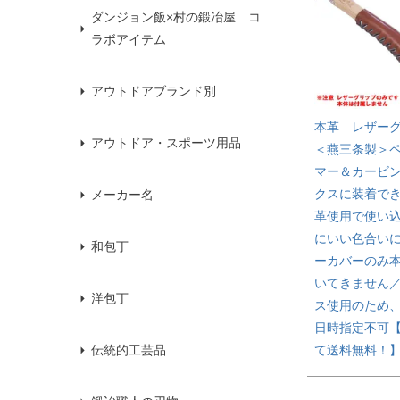
ダンジョン飯×村の鍛冶屋 コ
ラボアイテム
アウトドアブランド別
本革 レザー
アウトドア・スポーツ用品
＜燕三条製＞
マー＆カービ
クスに装着で
メーカー名
革使用で使い
にいい色合いに
和包丁
ーカバーのみ
いてきません
洋包丁
ス使用のため
日時指定不可
て送料無料！
伝統的工芸品