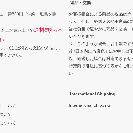
料
返品・交換
国一律880円（沖縄・離島を除
お客様都合による商品の返品は承
せん。但し、発送ミスや不良品の
当社負担で速やかに商品を交換・
送料無料
0円以上お買い上げで
※沖
いただきます。
除く
尚、このような場合、お手数です
ついては
送料とお支払い方法につ
後7日以内に当店宛てにお申し出
用ください。
以上経過した場合は対応できませ
特定商取引法に基づく表示
をご利
い。
International Shipping
International Shipping
について
ついて
について