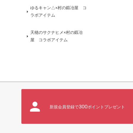
ゆるキャン△×村の鍛冶屋 コ
ラボアイテム
天穂のサクナヒメ×村の鍛冶
屋 コラボアイテム
300
新規会員登録で
ポイントプレゼント