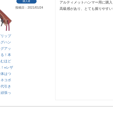
購入者
アルティメットハンマー用に購入
投稿日
2021/01/24
高級感があり、とても握りやすい
グリップ
ペグハン
ングアッ
きる！本
込むほど
！※レザ
本体はつ
／ネコポ
、代引き
【頑張っ
】