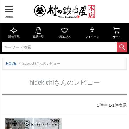
MENU
新着商品
商品一覧
お気に入り
マイページ
カート
HOME
hidekichiさんのレビュー
hidekichiさんのレビュー
1
件中
1
-
1
件表示