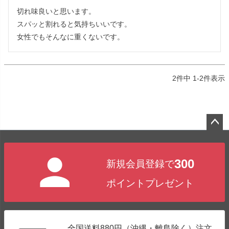
切れ味良いと思います。

スパッと割れると気持ちいいです。

女性でもそんなに重くないです。
2
件中
1
-
2
件表示
ペー
ジト
300
新規会員登録で
ップ
へ
ポイントプレゼント
全国送料880円（沖縄・離島除く）注文