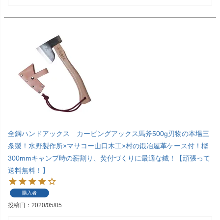
全鋼ハンドアックス カービングアックス馬斧500g刃物の本場三
条製！水野製作所×マサコー山口木工×村の鍛冶屋革ケース付！樫
300mmキャンプ時の薪割り、焚付づくりに最適な鉞！【頑張って
送料無料！】
購入者
投稿日
2020/05/05