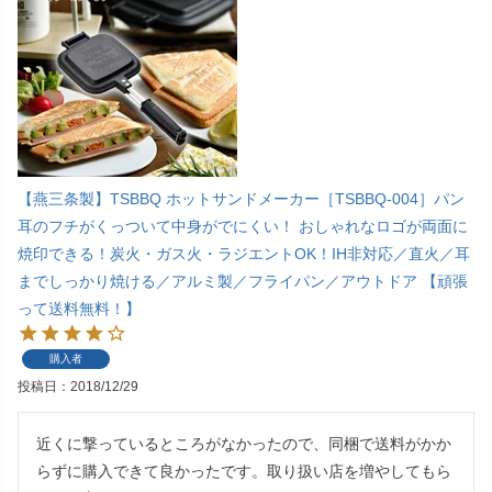
【燕三条製】TSBBQ ホットサンドメーカー［TSBBQ-004］パン
耳のフチがくっついて中身がでにくい！ おしゃれなロゴが両面に
焼印できる！炭火・ガス火・ラジエントOK！IH非対応／直火／耳
までしっかり焼ける／アルミ製／フライパン／アウトドア 【頑張
って送料無料！】
購入者
投稿日
2018/12/29
近くに撃っているところがなかったので、同梱で送料がかか
らずに購入できて良かったです。取り扱い店を増やしてもら