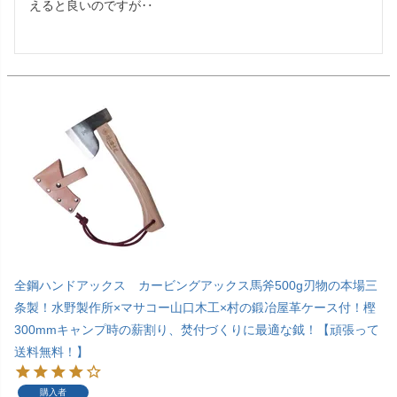
えると良いのですが‥

全鋼ハンドアックス カービングアックス馬斧500g刃物の本場三
条製！水野製作所×マサコー山口木工×村の鍛冶屋革ケース付！樫
300mmキャンプ時の薪割り、焚付づくりに最適な鉞！【頑張って
送料無料！】
購入者