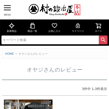
MENU
新着商品
商品一覧
お気に入り
マイページ
カート
HOME
オヤジさんのレビュー
オヤジさんのレビュー
3
件中
1
-
3
件表示