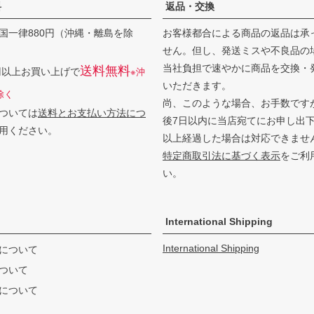
料
返品・交換
国一律880円（沖縄・離島を除
お客様都合による商品の返品は承
せん。但し、発送ミスや不良品の
当社負担で速やかに商品を交換・
送料無料
0円以上お買い上げで
※沖
いただきます。
除く
尚、このような場合、お手数です
ついては
送料とお支払い方法につ
後7日以内に当店宛てにお申し出
用ください。
以上経過した場合は対応できませ
特定商取引法に基づく表示
をご利
い。
International Shipping
International Shipping
について
ついて
について