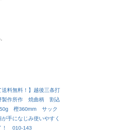
い。
て送料無料！】越後三条打
野製作所作 焼曲柄 割込
50g 樫360mm サック
柄が手になじみ使いやすく
 010-143