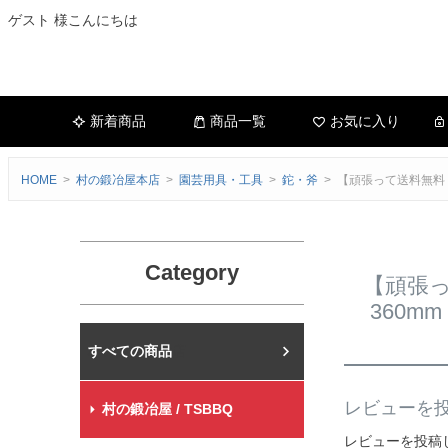
ゲスト 様こんにちは
新着商品
商品一覧
お気に入り
HOME
村の鍛冶屋本店
園芸用具・工具
鉈・斧
【頑張って送料無料
Category
【頑張っ
360
村の鍛冶屋本店
レビューを投
村の鍛冶屋 / TSBBQ
レビューを投稿