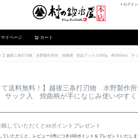
ログイン
検索
マイページ
カート
！】越後三条打刃物 水野製作所作 焼曲柄 割込アックス450g 樫360mm サッ
て送料無料！】越後三条打刃物 水野製作所作
mm サック入 焼曲柄が手になじみ使いやすくカ
稿していただくとxxポイントプレゼント
していただくと、レビュー1件につき100ポイントをプレゼントいたしま