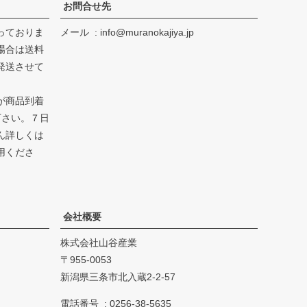
お問合せ先
っておりま
メール
info@muranokajiya.jp
場合は送料
発送させて
が商品到着
下さい。７日
ん詳しくは
用くださ
会社概要
株式会社山谷産業
955-0053
新潟県三条市北入蔵2-2-57
電話番号
0256-38-5635