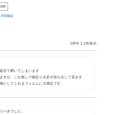
-143
,930
税込
2
件中
1
-
2
件表示
砥石で磨いてしまいます

ますが、これ無しで物足りず必ず持ち出して居ます

満たしてくれるフォルムに大満足です
うべきでした。
