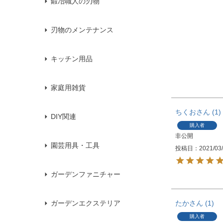
鍛冶職人の刃物
刃物のメンテナンス
キッチン用品
家庭用雑貨
ちくお
1
DIY関連
購入者
非公開
園芸用具・工具
投稿日
2021/03
ガーデンファニチャー
たか
1
ガーデンエクステリア
購入者