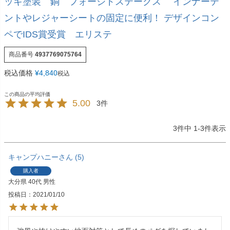
ッキ塗装 銅 フォージドステークス インナーテ
ントやレジャーシートの固定に便利！ デザインコン
ペでIDS賞受賞 エリステ
商品番号
4937769075764
税込価格
¥
4,840
税込
5.00
3
3
件中
1
-
3
件表示
キャンプハニー
5
購入者
大分県
40代
男性
投稿日
2021/01/10