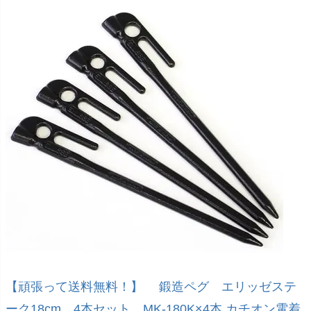
【頑張って送料無料！】 鍛造ペグ エリッゼステ
ーク18cm 4本セット MK-180K×4本 カチオン電着