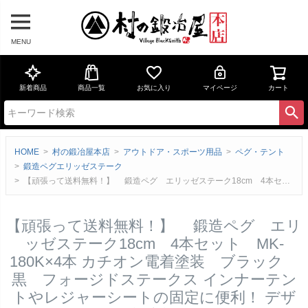
MENU
新着商品
商品一覧
お気に入り
マイページ
カート
HOME
村の鍛冶屋本店
アウトドア・スポーツ用品
ペグ・テント
鍛造ペグエリッゼステーク
【頑張って送料無料！】 鍛造ペグ エリッゼステーク18cm 4本セット MK-180K×4本 カチオン電着塗装 ブラック 黒 フォージドステークス インナーテントやレジャーシートの固定に便利！ デザインコンペでIDS賞受賞 ネコポスのため代引・日時指定不可 エリステのレビュー
【頑張って送料無料！】 鍛造ペグ エリ
ッゼステーク18cm 4本セット MK-
180K×4本 カチオン電着塗装 ブラック
黒 フォージドステークス インナーテン
トやレジャーシートの固定に便利！ デザ