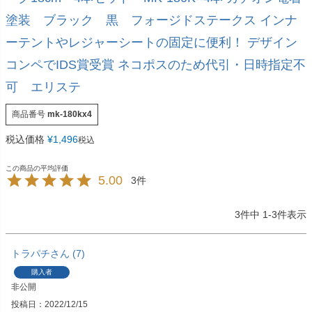
塗装 ブラック 黒 フォージドステークス インナ
ーテントやレジャーシートの固定に便利！ デザイン
コンペでIDS賞受賞 ネコポスのため代引・日時指定不
可 エリステ
商品番号
mk-180kx4
税込価格
¥
1,496
税込
5.00
3
3
件中
1
-
3
件表示
トラパチ
7
購入者
非公開
投稿日
2022/12/15