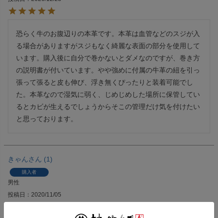
恐らく牛のお腹辺りの本革です。本革は血管などのスジが入
る場合がありますがスジもなく綺麗な表面の部分を使用して
います。購入後に自分で巻かないとダメなのですが、巻き方
の説明書が付いています。やや強めに付属の牛革の紐を引っ
張って張ると皮も伸び、浮き無くぴったりと装着可能でし
た。本革なので湿気に弱く、じめじめした場所に保管してい
るとカビが生えるでしょうからそこの管理だけ気を付けたい
と思っております。
きゃん
1
購入者
男性
投稿日
2020/11/05