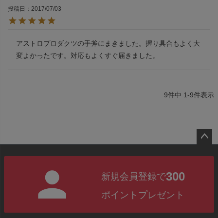
投稿日
2017/07/03
アストロプロダクツの手斧にまきました。握り具合もよく大
変よかったです。対応もよくすぐ届きました。
9
件中
1
-
9
件表示
ペー
ジト
300
新規会員登録で
ップ
へ
ポイントプレゼント