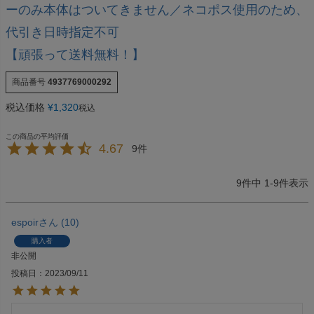
ーのみ本体はついてきません／ネコポス使用のため、
代引き日時指定不可
【頑張って送料無料！】
商品番号
4937769000292
税込価格
¥
1,320
税込
4.67
9
9
件中
1
-
9
件表示
espoir
10
購入者
非公開
投稿日
2023/09/11