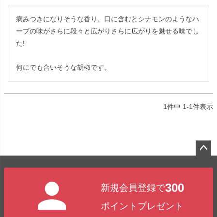
病みつきになりそうな香り、口に含むとシナモンのようなハ
ーブの味がさらに段々と広がりさらに広がりを魅せる味でし
た!

何にでも合いそうな胡椒です。
1
件中
1
-
1
件表示
ペー
ジト
300
新規会員登録で
ップ
へ
ポイントプレゼント