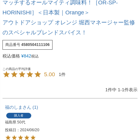
マッチするオールマイティ調味料！［OR-SP-
HORINISHI］＜日本製｜Orange＞
アウトドアショップ オレンジ 堀西マネージャー監修
のスペシャルブレンドスパイス！
商品番号
4580504111106
税込価格
¥
842
税込
5.00
1
1
件中
1
-
1
件表示
福のしま
1
購入者
福島県
50代
投稿日
2024/06/20