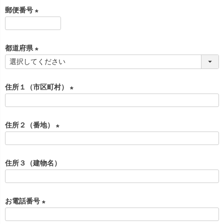
必
郵便番号
須
)
(
必
都道府県
須
)
(
必
住所１（市区町村）
須
)
(
必
住所２（番地）
須
)
(
必
住所３（建物名）
須
)
お電話番号
(