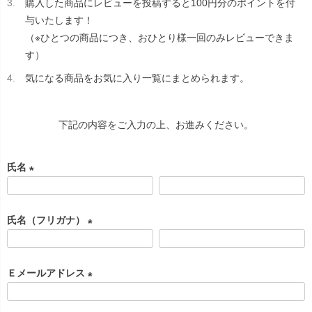
購入した商品にレビューを投稿すると100円分のポイントを付
与いたします！
（※ひとつの商品につき、おひとり様一回のみレビューできま
す）
気になる商品をお気に入り一覧にまとめられます。
下記の内容をご入力の上、お進みください。
氏名
(
必
氏名（フリガナ）
須
)
(
必
Ｅメールアドレス
須
)
(