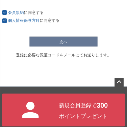
必
須
会員規約
に同意する
)
個人情報保護方針
に同意する
次へ
登録に必要な認証コードをメールにてお送りします。
ペー
ジト
300
新規会員登録で
ップ
へ
ポイントプレゼント